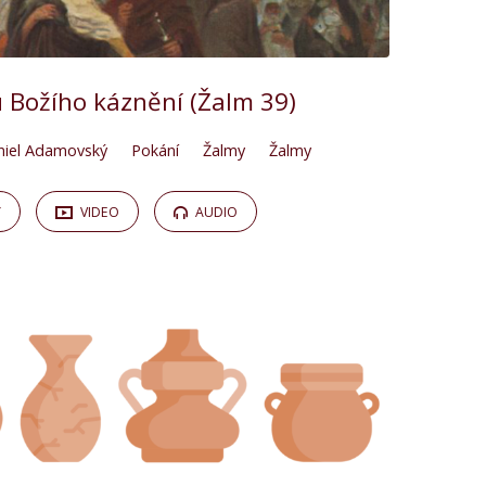
 Božího káznění (Žalm 39)
niel Adamovský
Pokání
Žalmy
Žalmy
Y
VIDEO
AUDIO