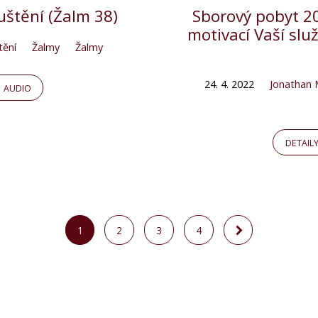
uštění (Žalm 38)
Sborový pobyt 20
motivací Vaší slu
tění
Žalmy
Žalmy
24. 4. 2022
Jonathan
AUDIO
DETAIL
1
2
3
4