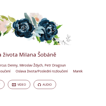
a života Milana Šobáně
rcus Denny
,
Miroslav Ždych
,
Petr Dragoun
loučení
Oslava života/Poslední rozloučení
Marek
Y
VIDEO
AUDIO