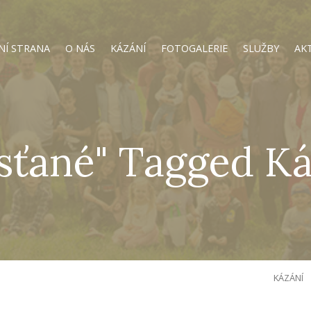
NÍ STRANA
O NÁS
KÁZÁNÍ
FOTOGALERIE
SLUŽBY
AK
sťané" Tagged K
KÁZÁNÍ