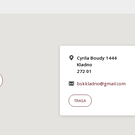
Cyrila Boudy 1444
Kladno
272 01
bskkladno@gmail.com
TRASA