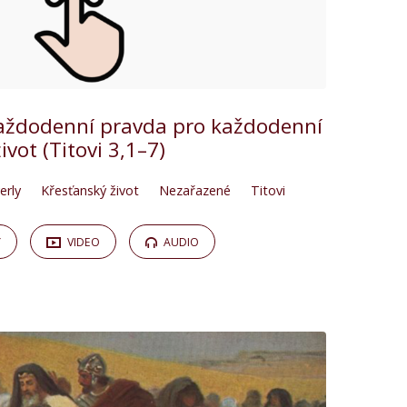
ždodenní pravda pro každodenní
život (Titovi 3,1–7)
erly
Křesťanský život
Nezařazené
Titovi
Y
VIDEO
AUDIO