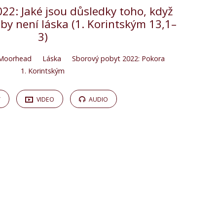
22: Jaké jsou důsledky toho, když
žby není láska (1. Korintským 13,1–
3)
 Moorhead
Láska
Sborový pobyt 2022: Pokora
1. Korintským
Y
VIDEO
AUDIO