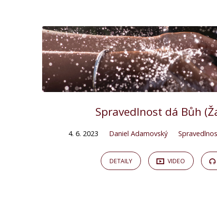
"křesťané"
Tagged
Kázání
Spravedlnost dá Bůh (Ž
4. 6. 2023
Daniel Adamovský
Spravedlnos
DETAILY
VIDEO