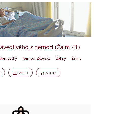
avedlivého z nemoci (Žalm 41)
Adamovský
Nemoc
,
Zkoušky
Žalmy
Žalmy
Y
VIDEO
AUDIO