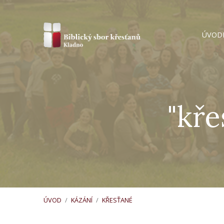
ÚVOD
"kře
ÚVOD
/
KÁZÁNÍ
/
KŘESŤANÉ