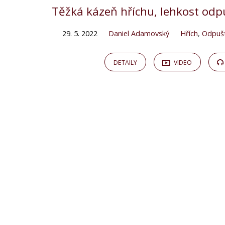
Těžká kázeň hříchu, lehkost odp
29. 5. 2022
Daniel Adamovský
Hřích
,
Odpuš
DETAILY
VIDEO