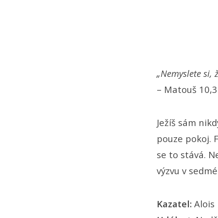
52)
„Nemyslete si, 
– Matouš 10,
Ježíš sám nikd
pouze pokoj. 
se to stává. N
výzvu v sedmé
Kazatel:
Alois