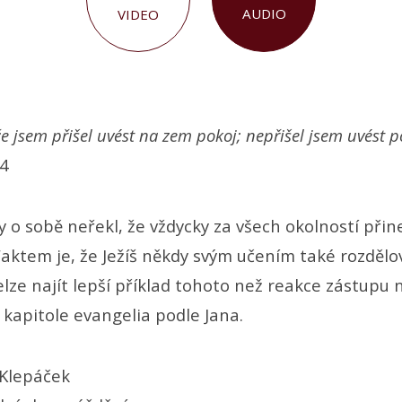
AUDIO
VIDEO
že jsem přišel uvést na zem pokoj; nepřišel jsem uvést p
34
y o sobě neřekl, že vždycky za všech okolností přin
Faktem je, že Ježíš někdy svým učením také rozdělo
elze najít lepší příklad tohoto než reakce zástupu 
 kapitole evangelia podle Jana.
 Klepáček