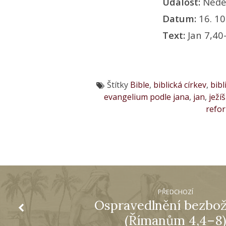
Událost:
Nedě
Datum:
16. 10
Text:
Jan 7,40
Štítky
Bible
,
biblická církev
,
bibl
evangelium podle jana
,
jan
,
ježíš
refo
PŘEDCHOZÍ
Ospravedlnění bezbo
(Římanům 4,4–8