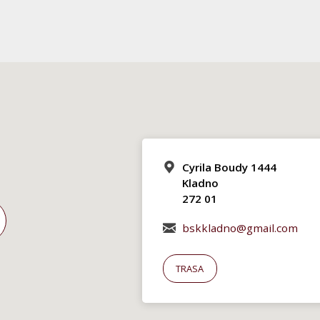
Cyrila Boudy 1444
Kladno
272 01
bskkladno@gmail.com
TRASA