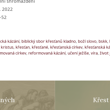
lní shromáždění
. 2022
–52
ická kázání
,
biblický sbor křesťanů kladno
,
boží slovo
,
bskk
,
 kristus
,
křesťan
,
křesťané
,
křesťanská církev
,
křesťanská k
rmovaná církev
,
reformovaná kázání
,
učení ježíše
,
víra
,
život 
žných
Křest
)