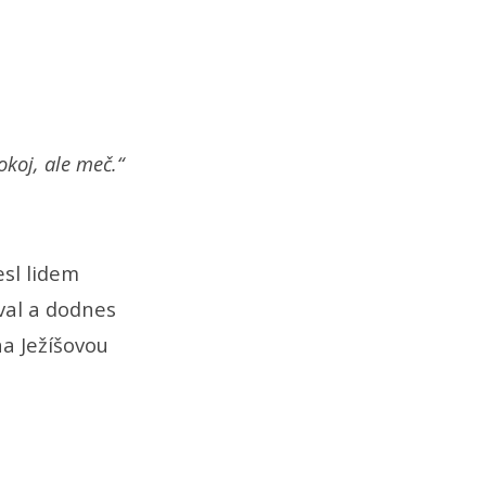
okoj, ale meč.“
esl lidem
val a dodnes
na Ježíšovou