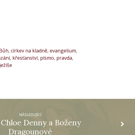
Bůh
,
církev na kladně
,
evangelium
,
ázání
,
křesťanství
,
písmo
,
pravda
,
ježíše
NÁSLEDUJÍCÍ
 Chloe Denny a Boženy
Dragounové