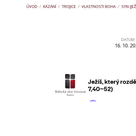
ÚVOD
/
KÁZÁNÍ
/
TROJICE
/
VLASTNOSTI BOHA
/
SYN (JEŽ
DATUM
16. 10. 2
Ježíš,
který
rozděluje
(Jan
7,40–