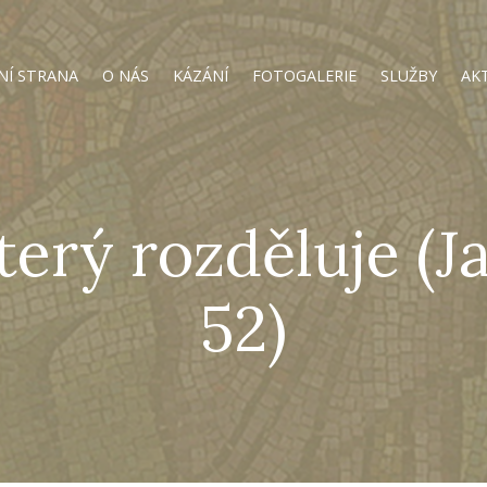
NÍ STRANA
O NÁS
KÁZÁNÍ
FOTOGALERIE
SLUŽBY
AK
který rozděluje (J
52)