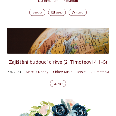
List Římanům
Římanům
DETAILY
VIDEO
AUDIO
Zajištění budoucí církve (2. Timoteovi 4,1–5)
7. 5. 2023
Marcus Denny
Církev
,
Misie
Misie
2. Timoteovi
DETAILY