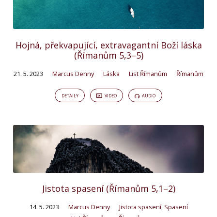
Hojná, překvapující, extravagantní Boží láska
(Římanům 5,3–5)
21. 5. 2023
Marcus Denny
Láska
List Římanům
Římanům
DETAILY
VIDEO
AUDIO
Jistota spasení (Římanům 5,1–2)
14. 5. 2023
Marcus Denny
Jistota spasení
,
Spasení