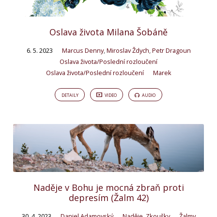
Oslava života Milana Šobáně
6. 5. 2023
Marcus Denny
,
Miroslav Ždych
,
Petr Dragoun
Oslava života/Poslední rozloučení
Oslava života/Poslední rozloučení
Marek
DETAILY
VIDEO
AUDIO
Naděje v Bohu je mocná zbraň proti
depresím (Žalm 42)
30. 4. 2023
Daniel Adamovský
Naděje
,
Zkoušky
Žalmy