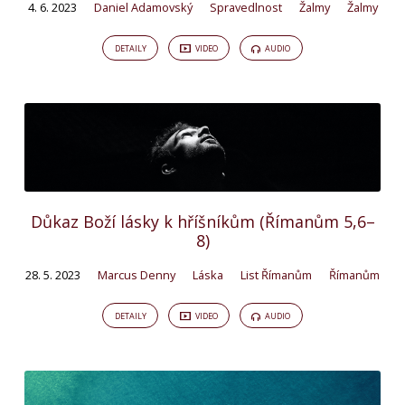
4. 6. 2023
Daniel Adamovský
Spravedlnost
Žalmy
Žalmy
DETAILY
VIDEO
AUDIO
Důkaz Boží lásky k hříšníkům (Římanům 5,6–
8)
28. 5. 2023
Marcus Denny
Láska
List Římanům
Římanům
DETAILY
VIDEO
AUDIO