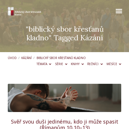
"biblický sbor křesťanů
kladno" Tagged Kázání
ÚVOD
/
KÁZÁNÍ
/
BIBLICKÝ SBOR KŘESŤANŮ KLADNO
TÉMATA
SÉRIE
KNIHY
ŘEČNÍCI
MĚSÍCE
"biblický
sbor
křesťanů
kladno"
Tagged
Svěř svou duši jedinému, kdo ji může spasit
Kázání
(Římanům 10,10–13)