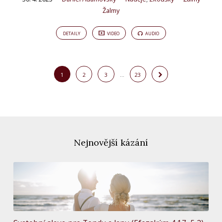
Žalmy
DETAILY
VIDEO
AUDIO
1
2
3
…
23
Nejnovější kázání