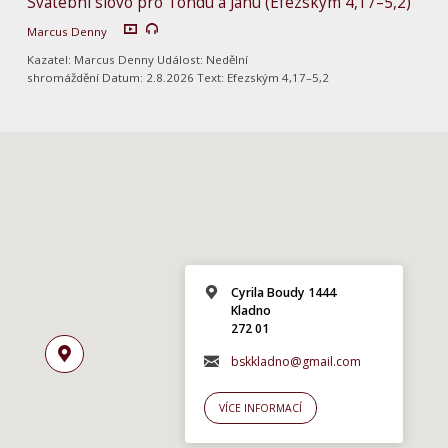
Svatební slovo pro Tondu a Janu (Efezským 4,17–5,2)
Marcus Denny
Kazatel: Marcus Denny Událost: Nedělní
shromáždění Datum: 2.8.2026 Text: Efezským 4,17–5,2
Cyrila Boudy 1444
Kladno
272 01
bskkladno@gmail.com
VÍCE INFORMACÍ