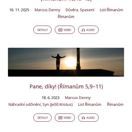
16. 11. 2025
Marcus Denny
Důvěra
,
Spasení
List Římanům
Římanům
DETAILY
VIDEO
AUDIO
Pane, díky! (Římanům 5,9–11)
18. 6. 2023
Marcus Denny
Náhradní odčinění
,
Syn (Ježíš Kristus)
List Římanům
Římanům
DETAILY
VIDEO
AUDIO