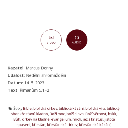
AUDIO
VIDEO
Kazatel:
Marcus Denny
Událost:
Nedělní shromáždění
Datum:
14. 5. 2023
Text:
Římanům 5,1–2
Štítky
Bible
,
biblická církev
,
biblická kázání
,
biblická víra
,
biblický
sbor křesťanů kladno
,
Boží moc
,
boží slovo
,
Boží věrnost
,
bskk
,
Bůh
,
církev na kladně
,
evangelium
,
hřích
,
ježíš kristus
,
jistota
spasení
,
křesťan
,
křesťanská církev
,
křesťanská kázání
,