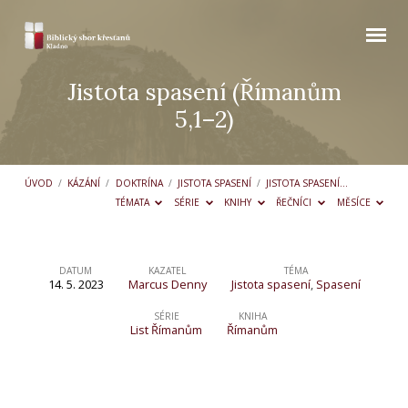
Jistota spasení (Římanům
5,1–2)
ÚVOD
/
KÁZÁNÍ
/
DOKTRÍNA
/
JISTOTA SPASENÍ
/
JISTOTA SPASENÍ…
TÉMATA
SÉRIE
KNIHY
ŘEČNÍCI
MĚSÍCE
DATUM
KAZATEL
TÉMA
14. 5. 2023
Marcus Denny
Jistota spasení
,
Spasení
Jistota
spasení
SÉRIE
KNIHA
List Římanům
Římanům
(Římanům
5,1–
2)