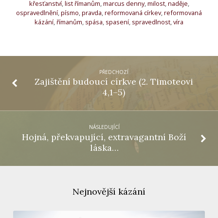
křesťanství
,
list římanům
,
marcus denny
,
milost
,
naděje
,
ospravedlnění
,
písmo
,
pravda
,
reformovaná církev
,
reformovaná
kázání
,
římanům
,
spása
,
spasení
,
spravedlnost
,
víra
PŘEDCHOZÍ
Zajištění budoucí církve (2. Timoteovi
4,1–5)
NÁSLEDUJÍCÍ
Hojná, překvapující, extravagantní Boží
láska…
Nejnovější kázání