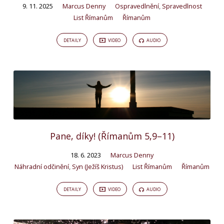
9. 11. 2025
Marcus Denny
Ospravedlnění
,
Spravedlnost
List Římanům
Římanům
DETAILY
VIDEO
AUDIO
Pane, díky! (Římanům 5,9–11)
18. 6. 2023
Marcus Denny
Náhradní odčinění
,
Syn (Ježíš Kristus)
List Římanům
Římanům
DETAILY
VIDEO
AUDIO