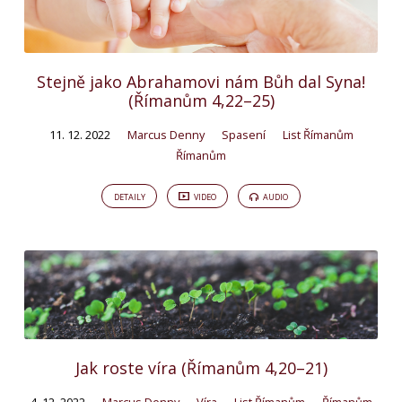
Stejně jako Abrahamovi nám Bůh dal Syna!
(Římanům 4,22–25)
11. 12. 2022
Marcus Denny
Spasení
List Římanům
Římanům
DETAILY
VIDEO
AUDIO
Jak roste víra (Římanům 4,20–21)