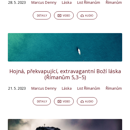
28. 5. 2023
Marcus Denny
Láska
List Římanům
Římanům
DETAILY
VIDEO
AUDIO
Hojná, překvapující, extravagantní Boží láska
(Římanům 5,3–5)
21. 5. 2023
Marcus Denny
Láska
List Římanům
Římanům
DETAILY
VIDEO
AUDIO