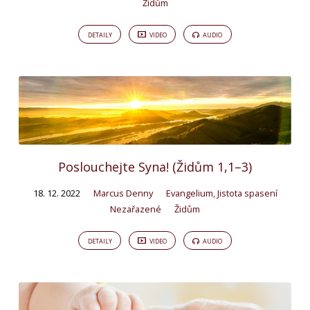
Židům
DETAILY
VIDEO
AUDIO
Poslouchejte Syna! (Židům 1,1–3)
18. 12. 2022
Marcus Denny
Evangelium
,
Jistota spasení
Nezařazené
Židům
DETAILY
VIDEO
AUDIO