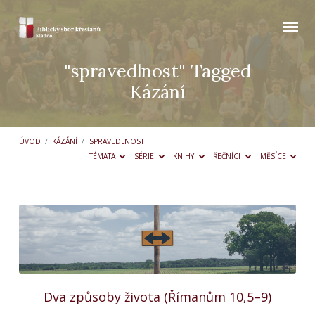
"spravedlnost" Tagged
Kázání
ÚVOD
/
KÁZÁNÍ
/
SPRAVEDLNOST
TÉMATA
SÉRIE
KNIHY
ŘEČNÍCI
MĚSÍCE
"spravedlnost"
Tagged
Kázání
Dva způsoby života (Římanům 10,5–9)