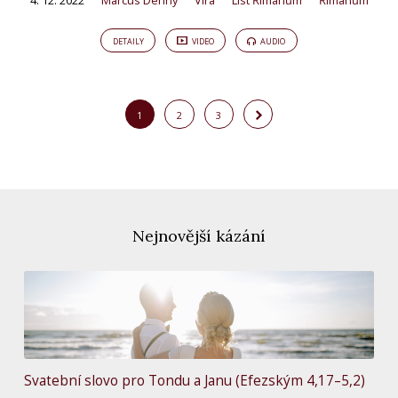
4. 12. 2022
Marcus Denny
Víra
List Římanům
Římanům
DETAILY
VIDEO
AUDIO
1
2
3
Nejnovější kázání
Svatební slovo pro Tondu a Janu (Efezským 4,17–5,2)