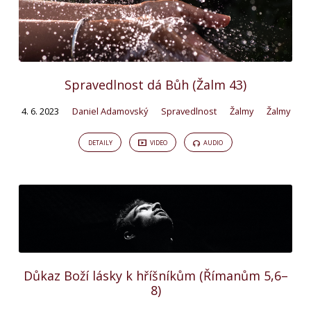
Spravedlnost dá Bůh (Žalm 43)
4. 6. 2023
Daniel Adamovský
Spravedlnost
Žalmy
Žalmy
DETAILY
VIDEO
AUDIO
Důkaz Boží lásky k hříšníkům (Římanům 5,6–
8)