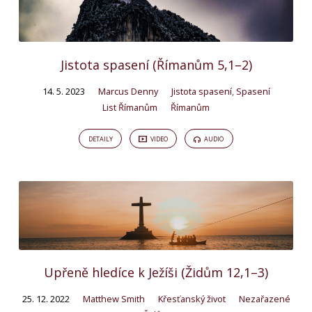
Jistota spasení (Římanům 5,1–2)
14. 5. 2023
Marcus Denny
Jistota spasení
,
Spasení
List Římanům
Římanům
DETAILY
VIDEO
AUDIO
Upřeně hledíce k Ježíši (Židům 12,1–3)
25. 12. 2022
Matthew Smith
Křesťanský život
Nezařazené