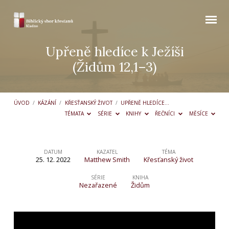
Upřeně hledíce k Ježíši
(Židům 12,1–3)
ÚVOD
/
KÁZÁNÍ
/
KŘESŤANSKÝ ŽIVOT
/
UPŘENĚ HLEDÍCE…
TÉMATA
SÉRIE
KNIHY
ŘEČNÍCI
MĚSÍCE
DATUM
KAZATEL
TÉMA
25. 12. 2022
Matthew Smith
Křesťanský život
Upřeně
hledíce
SÉRIE
KNIHA
Nezařazené
Židům
k Ježíši
(Židům
12,1–