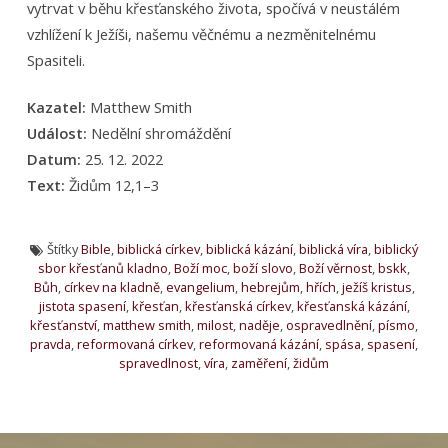
vytrvat v běhu křesťanského života, spočívá v neustálém
vzhlížení k Ježíši, našemu věčnému a nezměnitelnému
Spasiteli.
Kazatel:
Matthew Smith
Událost:
Nedělní shromáždění
Datum:
25. 12. 2022
Text:
Židům 12,1–3
Štítky
Bible
,
biblická církev
,
biblická kázání
,
biblická víra
,
biblický
sbor křesťanů kladno
,
Boží moc
,
boží slovo
,
Boží věrnost
,
bskk
,
Bůh
,
církev na kladně
,
evangelium
,
hebrejům
,
hřích
,
ježíš kristus
,
jistota spasení
,
křesťan
,
křesťanská církev
,
křesťanská kázání
,
křesťanství
,
matthew smith
,
milost
,
naděje
,
ospravedlnění
,
písmo
,
pravda
,
reformovaná církev
,
reformovaná kázání
,
spása
,
spasení
,
spravedlnost
,
víra
,
zaměření
,
židům