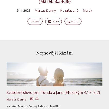
(Marek 8,34-38)
5. 1. 2025
Marcus Denny
Nezařazené
Marek
DETAILY
VIDEO
AUDIO
Nejnovější kázání
Svatební slovo pro Tondu a Janu (Efezským 4,17–5,2)
Marcus Denny
Kazatel: Marcus Denny Událost: Nedělní