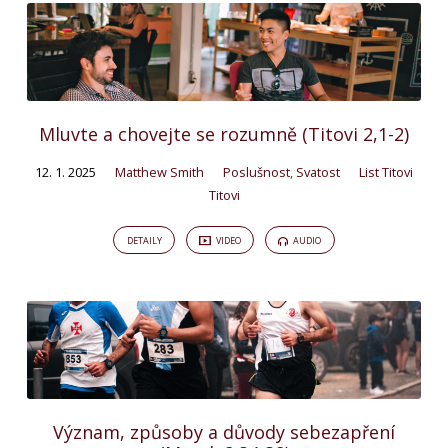
Mluvte a chovejte se rozumně (Titovi 2,1-2)
12. 1. 2025
Matthew Smith
Poslušnost
,
Svatost
List Titovi
Titovi
DETAILY
VIDEO
AUDIO
Význam, způsoby a důvody sebezapření