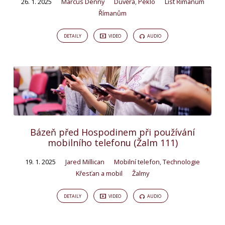
26. 1. 2025
Marcus Denny
Důvěra
,
Peklo
List Římanům
Římanům
DETAILY
VIDEO
AUDIO
Bázeň před Hospodinem při používání
mobilního telefonu (Žalm 111)
19. 1. 2025
Jared Millican
Mobilní telefon
,
Technologie
Křesťan a mobil
Žalmy
DETAILY
VIDEO
AUDIO