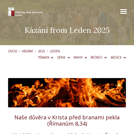
Kázání from Leden 2025
ÚVOD
/
KÁZÁNÍ
/
2025
/
LEDEN
TÉMATA
SÉRIE
KNIHY
ŘEČNÍCI
MĚSÍCE
Kázání
from
Leden
2025
Naše důvěra v Krista před branami pekla
(Římanům 8,34)