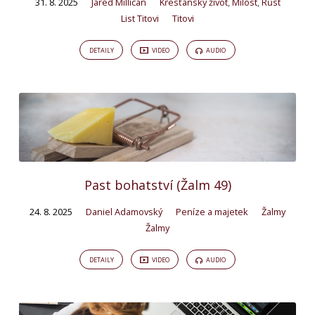
31. 8. 2025
Jared Millican
Křesťanský život
,
Milost
,
Růst
List Titovi
Titovi
DETAILY
VIDEO
AUDIO
Past bohatství (Žalm 49)
24. 8. 2025
Daniel Adamovský
Peníze a majetek
Žalmy
Žalmy
DETAILY
VIDEO
AUDIO