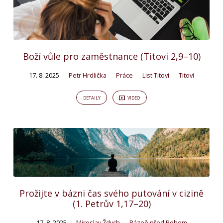
Boží vůle pro zaměstnance (Titovi 2,9–10)
17. 8. 2025
Petr Hrdlička
Práce
List Titovi
Titovi
DETAILY
VIDEO
Prožijte v bázni čas svého putování v cizině
(1. Petrův 1,17–20)
17. 8. 2025
Miroslav Ždych
Bázeň před Bohem