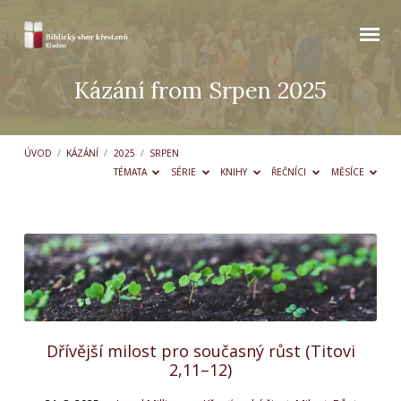
Kázání from Srpen 2025
ÚVOD
/
KÁZÁNÍ
/
2025
/
SRPEN
TÉMATA
SÉRIE
KNIHY
ŘEČNÍCI
MĚSÍCE
Kázání
from
Srpen
2025
Dřívější milost pro současný růst (Titovi
2,11–12)