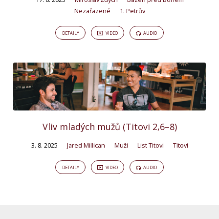
Nezařazené
1. Petrův
DETAILY
VIDEO
AUDIO
Vliv mladých mužů (Titovi 2,6–8)
3. 8. 2025
Jared Millican
Muži
List Titovi
Titovi
DETAILY
VIDEO
AUDIO