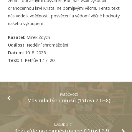
zemi – dočasnými obyvateli. Bůh nás však vykoupil
drahocennou krví Krista, ne pomíjivými věcmi. Tento text
nás vede k vděčnosti, posvěcení a vědomí věčné hodnoty
našeho vykoupení.
Kazatel:
Mirek Ždych
Událost:
Nedělní shromáždění
Datum:
10. 8. 2025
Text:
1. Petrův 1,17–20
PŘEDCHOZÍ
Vliv mladých mužů (Titovi 2,6–8)
NÁSLEDUJÍCÍ
Boží vůle pro zaměstnance (Titovi 2,9–