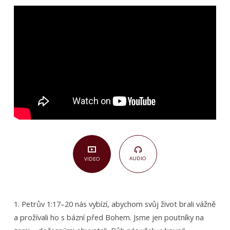
svého
putování
v cizině
(1.
Petrův
1,17–
20)
AUDIO
VIDEO
1. Petrův 1:17–20 nás vybízí, abychom svůj život brali vážně
a prožívali ho s bázní před Bohem. Jsme jen poutníky na