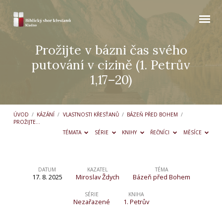
Prožijte v bázni čas svého
putování v cizině (1. Petrův
1,17–20)
ÚVOD
/
KÁZÁNÍ
/
VLASTNOSTI KŘESŤANŮ
/
BÁZEŇ PŘED BOHEM
/
PROŽIJTE…
TÉMATA
SÉRIE
KNIHY
ŘEČNÍCI
MĚSÍCE
DATUM
KAZATEL
TÉMA
17. 8. 2025
Miroslav Ždych
Bázeň před Bohem
Prožijte
v bázni
SÉRIE
KNIHA
Nezařazené
1. Petrův
čas