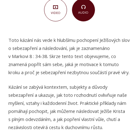
sebezapření
(Marek
AUDIO
VIDEO
8,34-
38)
Toto kázání nás vede k hlubšímu pochopení Ježíšových slov
o sebezapření a následování, jak je zaznamenáno
v Markovi 8 : 34-38. Skrze tento text objevujeme, co
znamená popřít sám sebe, jaká je motivace k tomuto
kroku a proč je sebezapření nezbytnou součástí pravé víry.
Kázání se zabývá kontextem, subjekty a důvody
sebezapření a ukazuje, jak toto rozhodnutí ovlivňuje naše
myšlení, vztahy i každodenní život. Praktické příklady nám
pomáhají pochopit, jak můžeme následovat Ježíše Krista
s plným odevzdáním, a jak popření vlastní vůle, chutí a
nezávislosti otevírá cestu k duchovnímu růstu.