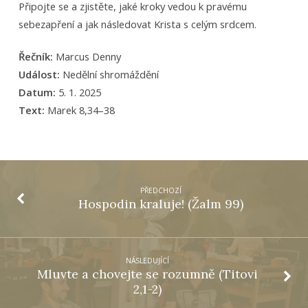
Připojte se a zjistěte, jaké kroky vedou k pravému
sebezapření a jak následovat Krista s celým srdcem.
Řečník:
Marcus Denny
Událost:
Nedělní shromáždění
Datum:
5. 1. 2025
Text:
Marek 8,34–38
PŘEDCHOZÍ
Hospodin kraluje! (Žalm 99)
NÁSLEDUJÍCÍ
Mluvte a chovejte se rozumně (Titovi
2,1-2)