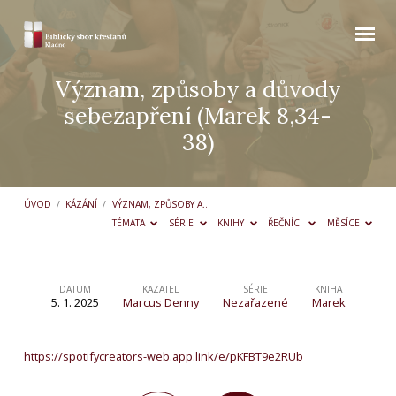
Význam, způsoby a důvody
sebezapření (Marek 8,34-
38)
ÚVOD
/
KÁZÁNÍ
/
VÝZNAM, ZPŮSOBY A…
TÉMATA
SÉRIE
KNIHY
ŘEČNÍCI
MĚSÍCE
DATUM
KAZATEL
SÉRIE
KNIHA
5. 1. 2025
Marcus Denny
Nezařazené
Marek
Význam,
způsoby
https://spotifycreators-web.app.link/e/pKFBT9e2RUb
a
důvody