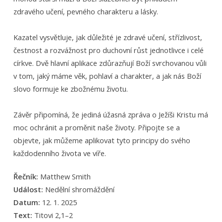
zdravého učení, pevného charakteru a lásky.
Kazatel vysvětluje, jak důležité je zdravé učení, střízlivost,
čestnost a rozvážnost pro duchovní růst jednotlivce i celé
církve. Dvě hlavní aplikace zdůrazňují Boží svrchovanou vůli
v tom, jaký máme věk, pohlaví a charakter, a jak nás Boží
slovo formuje ke zbožnému životu.
Závěr připomíná, že jediná úžasná zpráva o Ježíši Kristu má
moc ochránit a proměnit naše životy. Připojte se a
objevte, jak můžeme aplikovat tyto principy do svého
každodenního života ve víře.
Řečník:
Matthew Smith
Událost:
Nedělní shromáždění
Datum:
12. 1. 2025
Text:
Titovi 2,1–2