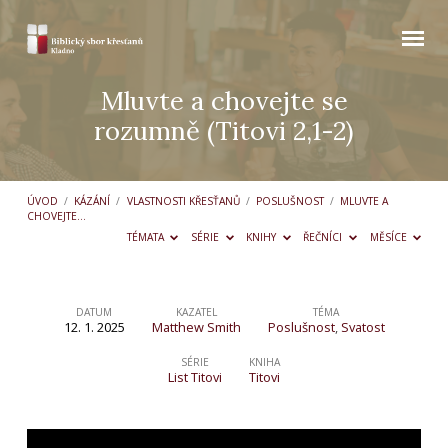
Mluvte a chovejte se
rozumně (Titovi 2,1-2)
ÚVOD
/
KÁZÁNÍ
/
VLASTNOSTI KŘESŤANŮ
/
POSLUŠNOST
/
MLUVTE A
CHOVEJTE…
TÉMATA
SÉRIE
KNIHY
ŘEČNÍCI
MĚSÍCE
DATUM
KAZATEL
TÉMA
12. 1. 2025
Matthew Smith
Poslušnost
,
Svatost
Mluvte
a
SÉRIE
KNIHA
List Titovi
Titovi
chovejte
se