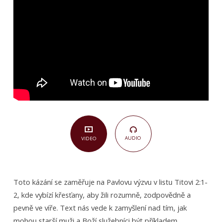
rozumně
(Titovi
2,1-
2)
AUDIO
VIDEO
Toto kázání se zaměřuje na Pavlovu výzvu v listu Titovi 2:1-
2, kde vybízí křesťany, aby žili rozumně, zodpovědně a
pevně ve víře. Text nás vede k zamyšlení nad tím, jak
mohou starší muži a Boží služebníci být příkladem