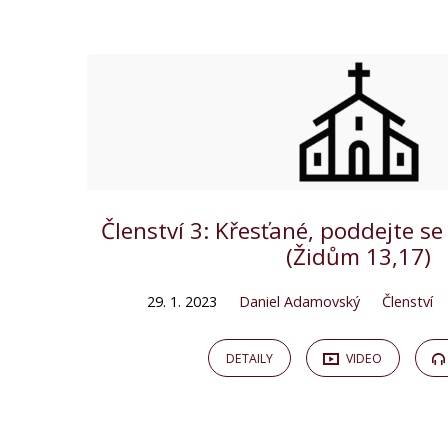
"židům"
Tagged
Kázání
Členství 3: Křesťané, poddejte 
(Židům 13,17)
29. 1. 2023
Daniel Adamovský
Členství
DETAILY
VIDEO