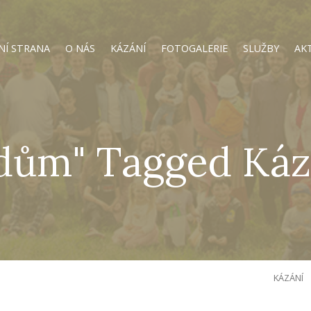
NÍ STRANA
O NÁS
KÁZÁNÍ
FOTOGALERIE
SLUŽBY
AK
idům" Tagged Káz
KÁZÁNÍ