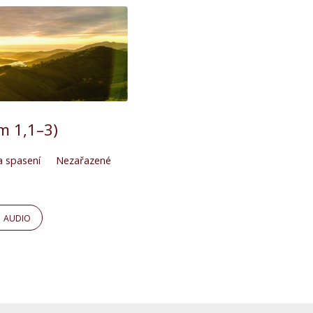
m 1,1–3)
ta spasení
Nezařazené
AUDIO