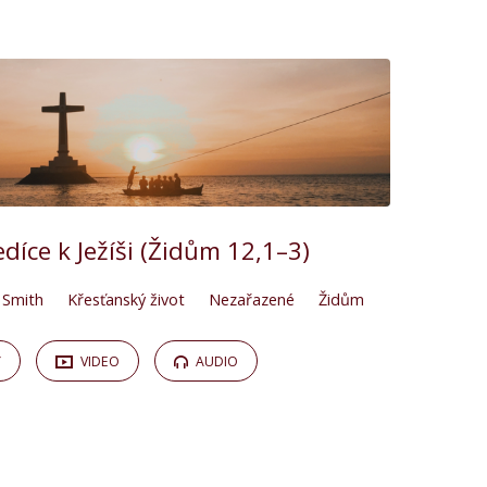
díce k Ježíši (Židům 12,1–3)
 Smith
Křesťanský život
Nezařazené
Židům
Y
VIDEO
AUDIO