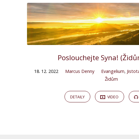
Poslouchejte Syna! (Židů
18. 12. 2022
Marcus Denny
Evangelium
,
Jisto
Židům
DETAILY
VIDEO