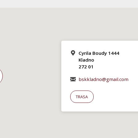
Cyrila Boudy 1444
Kladno
272 01
bskkladno@gmail.com
TRASA