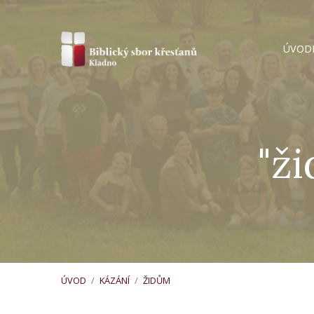
ÚVOD
"ž
ÚVOD
/
KÁZÁNÍ
/
ŽIDŮM