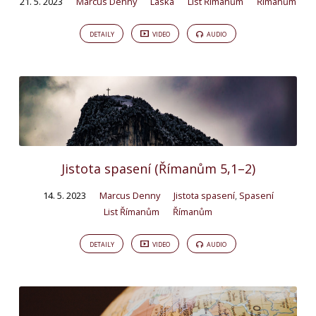
21. 5. 2023
Marcus Denny
Láska
List Římanům
Římanům
DETAILY
VIDEO
AUDIO
Jistota spasení (Římanům 5,1–2)
14. 5. 2023
Marcus Denny
Jistota spasení
,
Spasení
List Římanům
Římanům
DETAILY
VIDEO
AUDIO