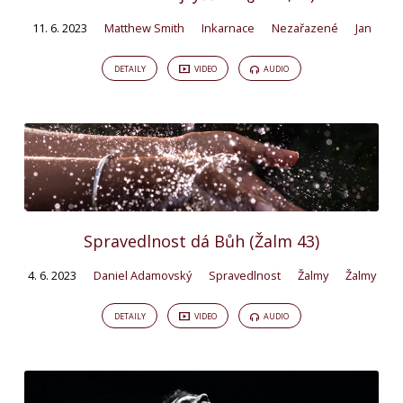
11. 6. 2023
Matthew Smith
Inkarnace
Nezařazené
Jan
DETAILY
VIDEO
AUDIO
Spravedlnost dá Bůh (Žalm 43)
4. 6. 2023
Daniel Adamovský
Spravedlnost
Žalmy
Žalmy
DETAILY
VIDEO
AUDIO