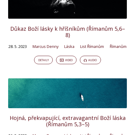
Důkaz Boží lásky k hříšníkům (Římanům 5,6–
8)
28. 5. 2023
Marcus Denny
Láska
List Římanům
Římanům
DETAILY
VIDEO
AUDIO
Hojná, překvapující, extravagantní Boží láska
(Římanům 5,3–5)