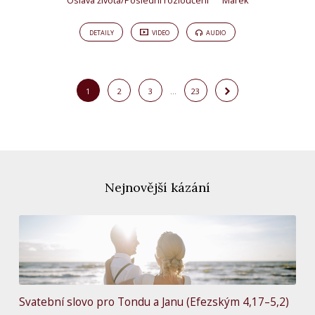
Oslava života/Poslední rozloučení
Marek
DETAILY
VIDEO
AUDIO
1
2
3
…
23
Nejnovější kázání
Svatební slovo pro Tondu a Janu (Efezským 4,17–5,2)