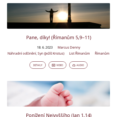
Pane, díky! (Římanům 5,9–11)
18. 6. 2023
Marcus Denny
Náhradní odčinění
,
Syn (Ježíš Kristus)
List Římanům
Římanům
DETAILY
VIDEO
AUDIO
Ponížení Nejvyššího (Jan 1,14)