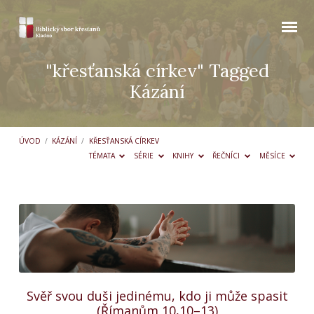
"křesťanská církev" Tagged
Kázání
ÚVOD
/
KÁZÁNÍ
/
KŘESŤANSKÁ CÍRKEV
TÉMATA
SÉRIE
KNIHY
ŘEČNÍCI
MĚSÍCE
"křesťanská
církev"
Tagged
Kázání
Svěř svou duši jedinému, kdo ji může spasit
(Římanům 10,10–13)