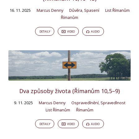
16. 11. 2025
Marcus Denny
Důvěra
,
Spasení
List Římanům
Římanům
DETAILY
VIDEO
AUDIO
Dva způsoby života (Římanům 10,5–9)
9. 11. 2025
Marcus Denny
Ospravedlnění
,
Spravedlnost
List Římanům
Římanům
DETAILY
VIDEO
AUDIO