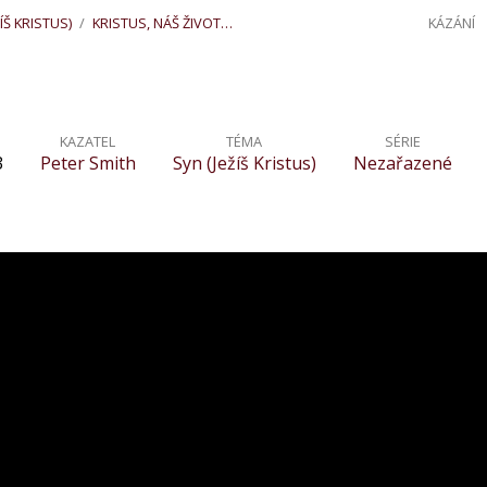
ÍŠ KRISTUS)
/
KRISTUS, NÁŠ ŽIVOT…
KÁZÁNÍ
KAZATEL
TÉMA
SÉRIE
3
Peter Smith
Syn (Ježíš Kristus)
Nezařazené