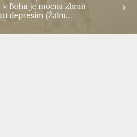
 v Bohu je mocná zbraň
oti depresím (Žalm…