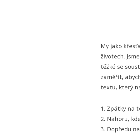
My jako křesť
životech. Jsm
těžké se sous
zaměřit, abych
textu, který n
1. Zpátky na t
2. Nahoru, kde
3. Dopředu na