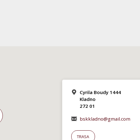
Cyrila Boudy 1444
Kladno
272 01
bskkladno@gmail.com
TRASA