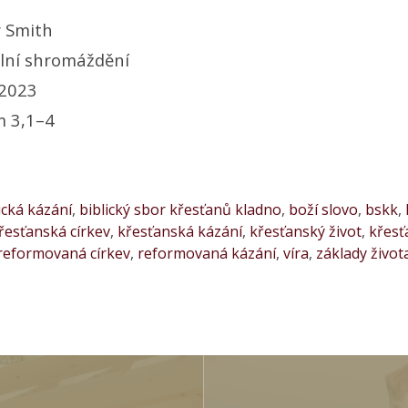
 Smith
ní shromáždění
 2023
 3,1–4
ická kázání
,
biblický sbor křesťanů kladno
,
boží slovo
,
bskk
,
řesťanská církev
,
křesťanská kázání
,
křesťanský život
,
křesť
reformovaná církev
,
reformovaná kázání
,
víra
,
základy život