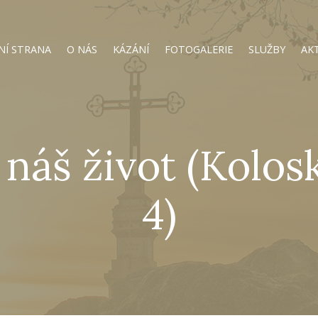
NÍ STRANA
O NÁS
KÁZÁNÍ
FOTOGALERIE
SLUŽBY
AK
 náš život (Kolo
4)