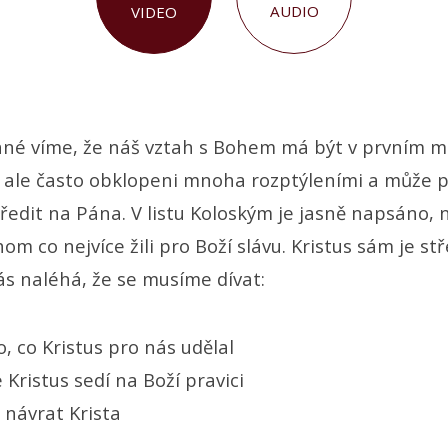
AUDIO
VIDEO
ané víme, že náš vztah s Bohem má být v prvním mí
e ale často obklopeni mnoha rozptýleními a může p
tředit na Pána. V listu Koloským je jasně napsáno,
om co nejvíce žili pro Boží slávu. Kristus sám je s
ás naléhá, že se musíme dívat:
o, co Kristus pro nás udělal
 Kristus sedí na Boží pravici
 návrat Krista