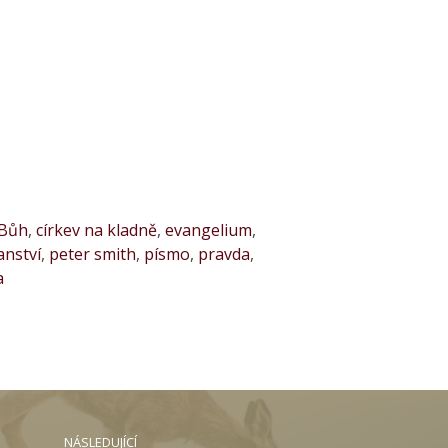
Bůh
,
církev na kladně
,
evangelium
,
anství
,
peter smith
,
písmo
,
pravda
,
a
NÁSLEDUJÍCÍ