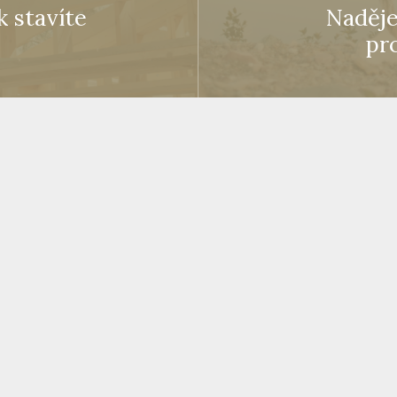
k stavíte
Naděje
pr