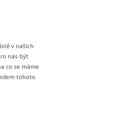
stě v našich
ro nás být
 na co se máme
tředem tohoto