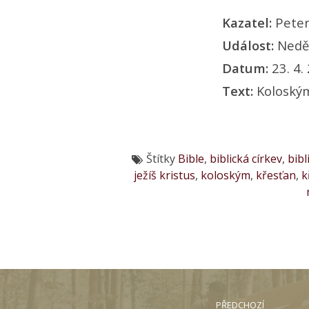
Kazatel:
Peter
Událost:
Neděl
Datum:
23. 4.
Text:
Koloským
Štítky
Bible
,
biblická církev
,
bibl
ježíš kristus
,
koloským
,
křesťan
,
k
PŘEDCHOZÍ