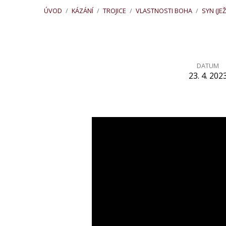
ÚVOD
/
KÁZÁNÍ
/
TROJICE
/
VLASTNOSTI BOHA
/
SYN (JEŽ
DATUM
23. 4. 202
Kristus,
náš
život
(Koloským
3,1–