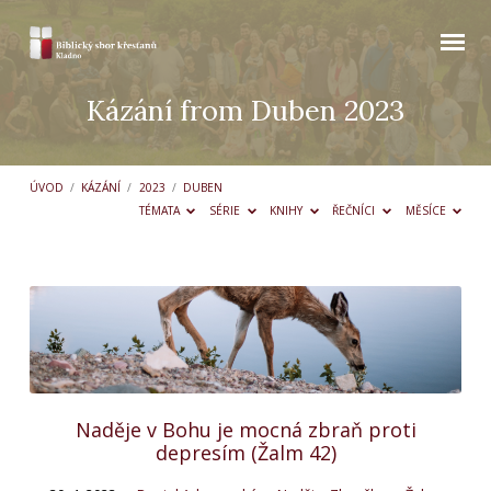
Kázání from Duben 2023
ÚVOD
/
KÁZÁNÍ
/
2023
/
DUBEN
TÉMATA
SÉRIE
KNIHY
ŘEČNÍCI
MĚSÍCE
Kázání
from
Duben
2023
Naděje v Bohu je mocná zbraň proti
depresím (Žalm 42)