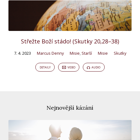
Střežte Boží stádo! (Skutky 20,28–38)
7. 4. 2023
Marcus Denny
Misie
,
Starší
Misie
Skutky
DETAILY
VIDEO
AUDIO
Nejnovější kázání