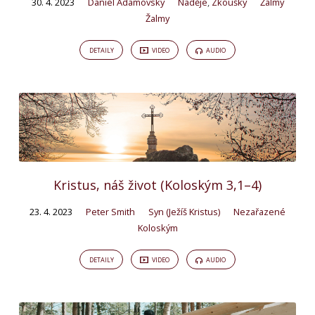
30. 4. 2023
Daniel Adamovský
Naděje
,
Zkoušky
Žalmy
Žalmy
DETAILY
VIDEO
AUDIO
Kristus, náš život (Koloským 3,1–4)
23. 4. 2023
Peter Smith
Syn (Ježíš Kristus)
Nezařazené
Koloským
DETAILY
VIDEO
AUDIO