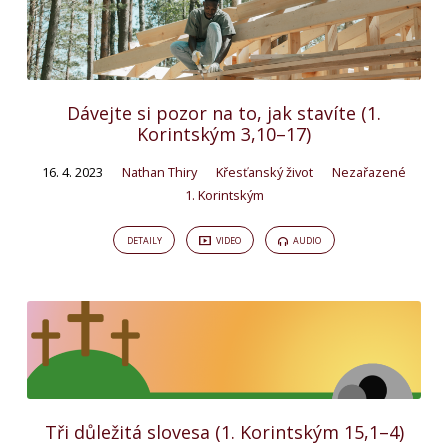
Dávejte si pozor na to, jak stavíte (1.
Korintským 3,10–17)
16. 4. 2023
Nathan Thiry
Křesťanský život
Nezařazené
1. Korintským
DETAILY
VIDEO
AUDIO
Tři důležitá slovesa (1. Korintským 15,1–4)