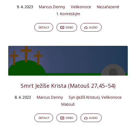
9. 4. 2023
Marcus Denny
Velikonoce
Nezařazené
1. Korintským
DETAILY
VIDEO
AUDIO
Smrt Ježíše Krista (Matouš 27,45–54)
8. 4. 2023
Marcus Denny
Syn (Ježíš Kristus)
,
Velikonoce
Matouš
DETAILY
VIDEO
AUDIO