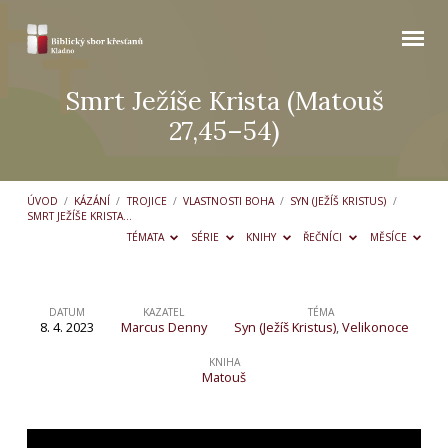
Smrt Ježíše Krista (Matouš
27,45–54)
ÚVOD
/
KÁZÁNÍ
/
TROJICE
/
VLASTNOSTI BOHA
/
SYN (JEŽÍŠ KRISTUS)
/
SMRT JEŽÍŠE KRISTA…
TÉMATA
SÉRIE
KNIHY
ŘEČNÍCI
MĚSÍCE
DATUM
KAZATEL
TÉMA
8. 4. 2023
Marcus Denny
Syn (Ježíš Kristus)
,
Velikonoce
Smrt
Ježíše
KNIHA
Matouš
Krista
(Matouš