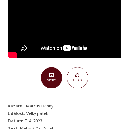
27,45–
54)
AUDIO
VIDEO
Kazatel:
Marcus Denny
Událost:
Velký pátek
Datum:
7. 4. 2023
Text:
Matouš 27,45–54