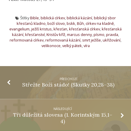
Štítky
Bible
,
biblická církev
,
biblická kázání
,
biblický sbor
křesťanů kladno
,
boží slovo
,
bskk
,
Bůh
,
církev na kladně
,
evangelium
,
ježíš kristus
,
křesťan
,
křesťanská církev
,
křesťanská
kázání
,
křesťanství
,
Kristův kříž
,
marcus denny
,
písmo
,
pravda
,
reformovaná církev
,
reformovaná kázání
,
smrt ježíše
,
ukřižování
,
velikonoce
,
velký pátek
,
víra
PŘEDCHOZÍ
Střežte Boží stádo! (Skutky 20,28–38)
NÁSLEDUJÍCÍ
Tři důležitá slovesa (1. Korintským 15,1–
4)