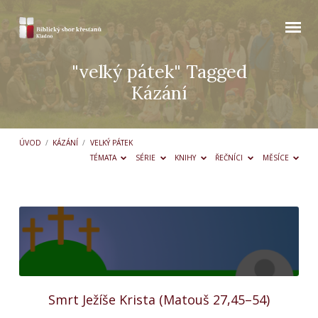
"velký pátek" Tagged
Kázání
ÚVOD
/
KÁZÁNÍ
/
VELKÝ PÁTEK
TÉMATA
SÉRIE
KNIHY
ŘEČNÍCI
MĚSÍCE
"velký
pátek"
Tagged
Kázání
Smrt Ježíše Krista (Matouš 27,45–54)