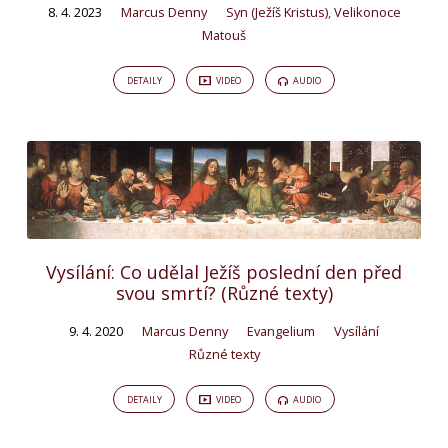
8. 4. 2023
Marcus Denny
Syn (Ježíš Kristus)
,
Velikonoce
Matouš
DETAILY
VIDEO
AUDIO
Vysílání: Co udělal Ježíš poslední den před
svou smrtí? (Různé texty)
9. 4. 2020
Marcus Denny
Evangelium
Vysílání
Různé texty
DETAILY
VIDEO
AUDIO