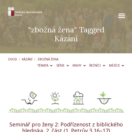
"zbožná žena" Tagged
Kázání
ÚVOD
/
KÁZÁNÍ
/
ZBOŽNÁ ŽENA
TÉMATA
SÉRIE
KNIHY
ŘEČNÍCI
MĚSÍCE
"zbožná
žena"
Tagged
Kázání
Seminář pro ženy 2: Podřízenost z biblického
hlediska, 2. část (1. Petrův 3,16–17)