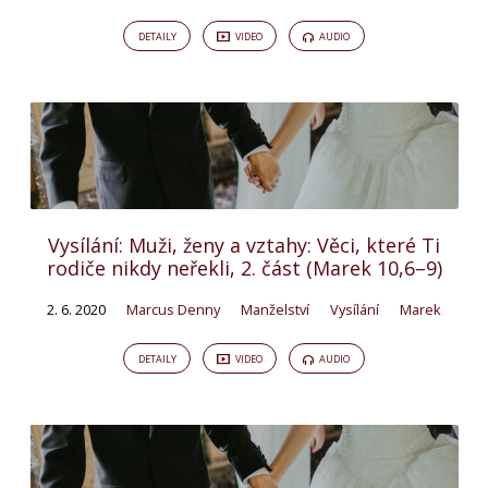
DETAILY
VIDEO
AUDIO
Vysílání: Muži, ženy a vztahy: Věci, které Ti
rodiče nikdy neřekli, 2. část (Marek 10,6–9)
2. 6. 2020
Marcus Denny
Manželství
Vysílání
Marek
DETAILY
VIDEO
AUDIO