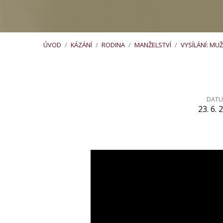
ÚVOD
/
KÁZÁNÍ
/
RODINA
/
MANŽELSTVÍ
/
VYSÍLÁNÍ: MUŽ
DAT
23. 6. 
Vysílání:
Muži,
ženy
a