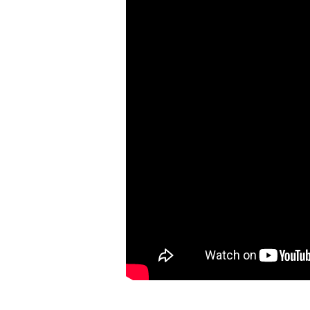
vztahy:
Otázky
a
odpovědi
(2. část)
–
Manželé