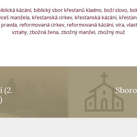
iblická kázání
,
biblický sbor křesťanů kladno
,
boží slovo
,
bs
hceš manžela
,
křesťanská církev
,
křesťanská kázání
,
křesťan
,
pravda
,
reformovaná církev
,
reformovaná kázání
,
víra
,
vlas
vztahy
,
zbožná žena
,
zbožný manžel
,
zbožný muž
 (2.
Sboro
)