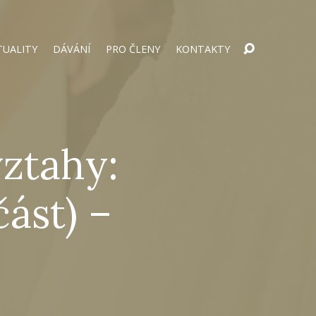
TUALITY
DÁVÁNÍ
PRO ČLENY
KONTAKTY
vztahy:
část) –