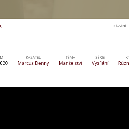
I,…
KÁZÁNÍ
UM
KAZATEL
TÉMA
SÉRIE
K
2020
Marcus Denny
Manželství
Vysílání
Různ