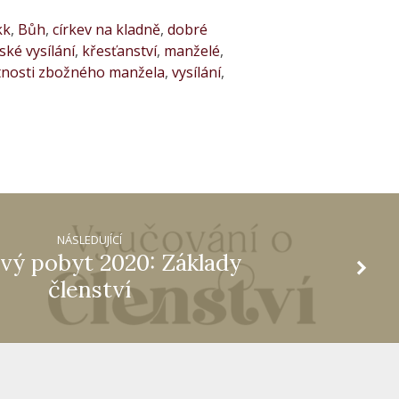
kk
,
Bůh
,
církev na kladně
,
dobré
ské vysílání
,
křesťanství
,
manželé
,
tnosti zbožného manžela
,
vysílání
,
NÁSLEDUJÍCÍ
vý pobyt 2020: Základy
členství