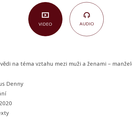
AUDIO
VIDEO
vědi na téma vztahu mezi muži a ženami – manžel
us Denny
ání
 2020
xty