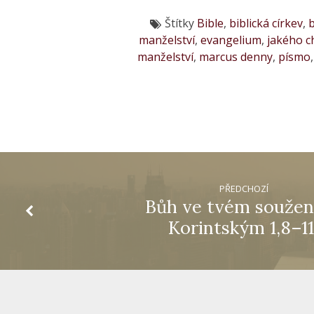
Štítky
Bible
,
biblická církev
,
b
manželství
,
evangelium
,
jakého c
manželství
,
marcus denny
,
písmo
PŘEDCHOZÍ
Bůh ve tvém soužení
Korintským 1,8–11