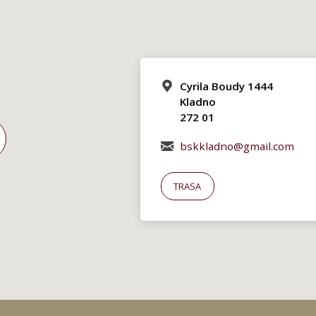
Cyrila Boudy 1444
Kladno
272 01
bskkladno@gmail.com
TRASA