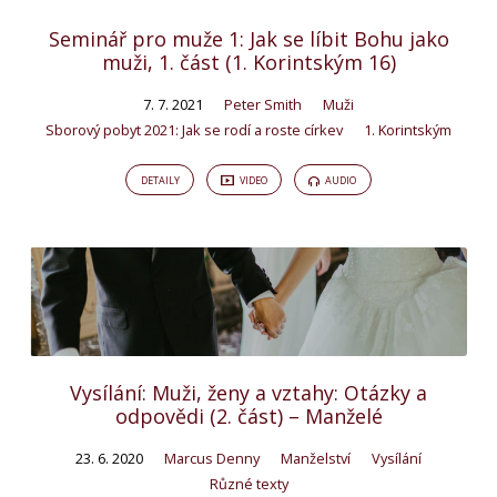
Seminář pro muže 1: Jak se líbit Bohu jako
muži, 1. část (1. Korintským 16)
7. 7. 2021
Peter Smith
Muži
Sborový pobyt 2021: Jak se rodí a roste církev
1. Korintským
DETAILY
VIDEO
AUDIO
Vysílání: Muži, ženy a vztahy: Otázky a
odpovědi (2. část) – Manželé
23. 6. 2020
Marcus Denny
Manželství
Vysílání
Různé texty