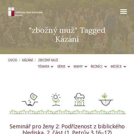
"zbožný muž" Tagged
Kázání
ÚVOD
/
KÁZÁNÍ
/
ZBOŽNÝ MUŽ
TÉMATA
SÉRIE
KNIHY
ŘEČNÍCI
MĚSÍCE
"zbožný
muž"
Tagged
Kázání
Seminář pro ženy 2: Podřízenost z biblického
hlediska, 2. část (1. Petrův 3,16–17)