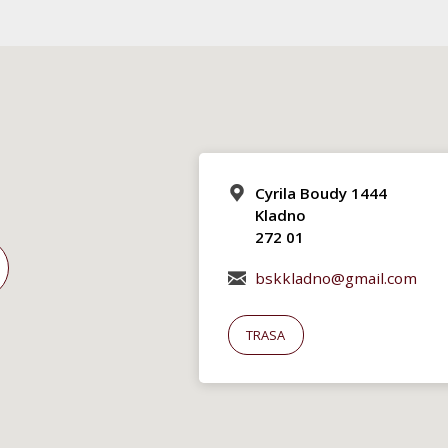
Cyrila Boudy 1444
Kladno
272 01
bskkladno@gmail.com
TRASA