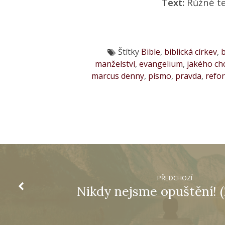
Text:
Růžné t
Štítky
Bible
,
biblická církev
,
b
manželství
,
evangelium
,
jakého ch
marcus denny
,
písmo
,
pravda
,
refo
PŘEDCHOZÍ
Nikdy nejsme opuštění! (