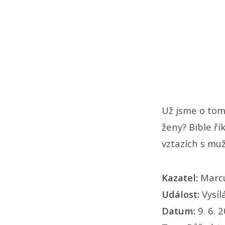
vztahy:
věci,
které
Ti
rodiče
Už jsme o tom 
ženy? Bible ří
nikdy
vztazích s muž
neřekli
Kazatel:
Marc
(3. část)
Událost:
Vysíl
Datum:
9. 6. 