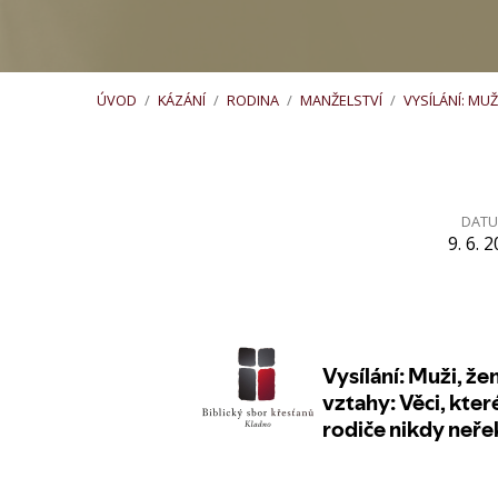
ÚVOD
/
KÁZÁNÍ
/
RODINA
/
MANŽELSTVÍ
/
VYSÍLÁNÍ: MUŽ
DAT
9. 6. 
Vysílání:
Muži,
ženy
a