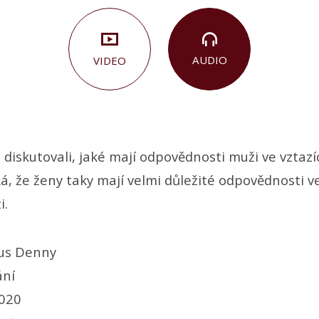
AUDIO
VIDEO
diskutovali, jaké mají odpovědnosti muži ve vztazíc
ká, že ženy taky mají velmi důležité odpovědnosti v
i.
us Denny
ání
2020