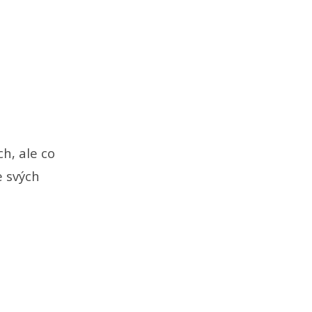
h, ale co
e svých