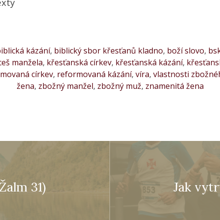
exty
iblická kázání
,
biblický sbor křesťanů kladno
,
boží slovo
,
bs
ceš manžela
,
křesťanská církev
,
křesťanská kázání
,
křesťansk
rmovaná církev
,
reformovaná kázání
,
víra
,
vlastnosti zbožn
žena
,
zbožný manžel
,
zbožný muž
,
znamenitá žena
Žalm 31)
Jak vytr