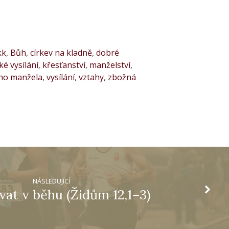
kk
,
Bůh
,
církev na kladně
,
dobré
é vysílání
,
křesťanství
,
manželství
,
ého manžela
,
vysílání
,
vztahy
,
zbožná
NÁSLEDUJÍCÍ
vat v běhu (Židům 12,1–3)