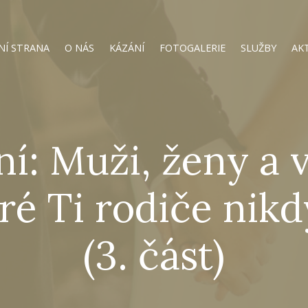
NÍ STRANA
O NÁS
KÁZÁNÍ
FOTOGALERIE
SLUŽBY
AK
ní: Muži, ženy a 
eré Ti rodiče nikd
(3. část)