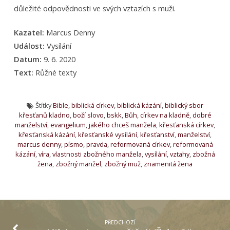
důležité odpovědnosti ve svých vztazích s muži.
Kazatel:
Marcus Denny
Událost:
Vysílání
Datum:
9. 6. 2020
Text:
Růžné texty
Štítky
Bible
,
biblická církev
,
biblická kázání
,
biblický sbor
křesťanů kladno
,
boží slovo
,
bskk
,
Bůh
,
církev na kladně
,
dobré
manželství
,
evangelium
,
jakého chceš manžela
,
křesťanská církev
,
křesťanská kázání
,
křesťanské vysílání
,
křesťanství
,
manželství
,
marcus denny
,
písmo
,
pravda
,
reformovaná církev
,
reformovaná
kázání
,
víra
,
vlastnosti zbožného manžela
,
vysílání
,
vztahy
,
zbožná
žena
,
zbožný manžel
,
zbožný muž
,
znamenitá žena
PŘEDCHOZÍ