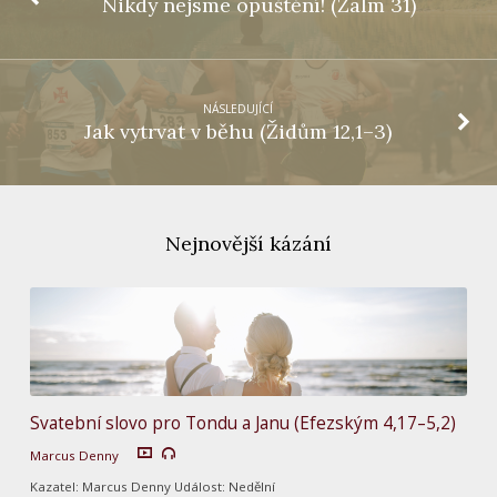
Nikdy nejsme opuštění! (Žalm 31)
NÁSLEDUJÍCÍ
Jak vytrvat v běhu (Židům 12,1–3)
Nejnovější kázání
Svatební slovo pro Tondu a Janu (Efezským 4,17–5,2)
Marcus Denny
Kazatel: Marcus Denny Událost: Nedělní