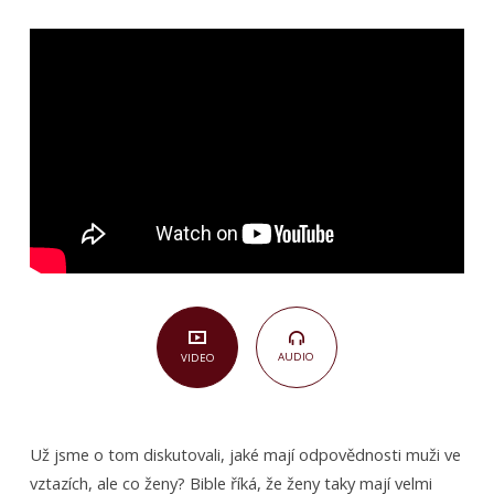
a
vztahy:
věci,
které
Ti
rodiče
nikdy
neřekli
(3. část)
AUDIO
VIDEO
Už jsme o tom diskutovali, jaké mají odpovědnosti muži ve
vztazích, ale co ženy? Bible říká, že ženy taky mají velmi