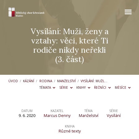
Vysílání: Muži, ženy a
vztahy: věci, které Ti
rodiče nikdy neřekli
(3. část)
ÚVOD
/
KÁZÁNÍ
/
RODINA
/
MANŽELSTVÍ
/
VYSÍLÁNÍ: MUŽI,…
TÉMATA
SÉRIE
KNIHY
ŘEČNÍCI
MĚSÍCE
DATUM
KAZATEL
TÉMA
SÉRIE
9. 6. 2020
Marcus Denny
Manželství
Vysílání
Vysílání:
Muži,
KNIHA
Různé texty
ženy