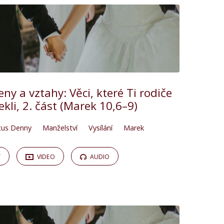
eny a vztahy: Věci, které Ti rodiče
ekli, 2. část (Marek 10,6–9)
cus Denny
Manželství
Vysílání
Marek
Y
VIDEO
AUDIO