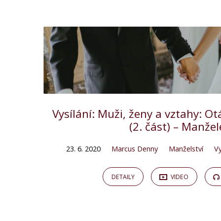
"zbožný
manžel"
Tagged
Kázání
Vysílání: Muži, ženy a vztahy: O
(2. část) – Manžel
23. 6. 2020
Marcus Denny
Manželství
Vy
DETAILY
VIDEO