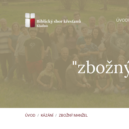
ÚVOD
"zbožn
ÚVOD
/
KÁZÁNÍ
/
ZBOŽNÝ MANŽEL