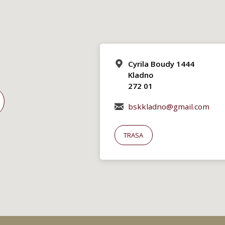
Cyrila Boudy 1444
Kladno
272 01
bskkladno@gmail.com
TRASA