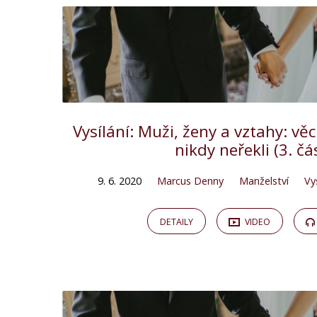
Vysílání: Muži, ženy a vztahy: věci
nikdy neřekli (3. čá
9. 6. 2020
Marcus Denny
Manželství
Vys
DETAILY
VIDEO