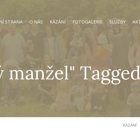
NÍ STRANA
O NÁS
KÁZÁNÍ
FOTOGALERIE
SLUŽBY
AK
ý manžel" Tagged
KÁZÁNÍ