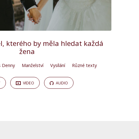
el, kterého by měla hledat každá
žena
s Denny
Manželství
Vysílání
Různé texty
Y
VIDEO
AUDIO