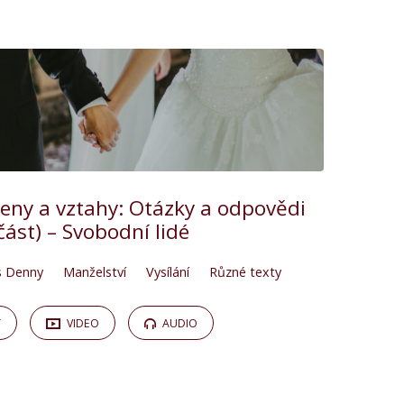
 ženy a vztahy: Otázky a odpovědi
 část) – Svobodní lidé
s Denny
Manželství
Vysílání
Různé texty
Y
VIDEO
AUDIO