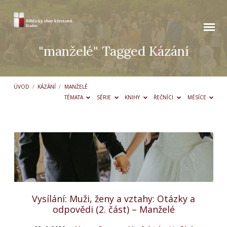
"manželé" Tagged Kázání
ÚVOD
/
KÁZÁNÍ
/
MANŽELÉ
TÉMATA
SÉRIE
KNIHY
ŘEČNÍCI
MĚSÍCE
"manželé"
Tagged
Kázání
Vysílání: Muži, ženy a vztahy: Otázky a
odpovědi (2. část) – Manželé