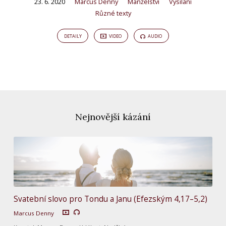
23. 6. 2020
Marcus Denny
Manželství
Vysílání
Různé texty
DETAILY
VIDEO
AUDIO
Nejnovější kázání
Svatební slovo pro Tondu a Janu (Efezským 4,17–5,2)
Marcus Denny