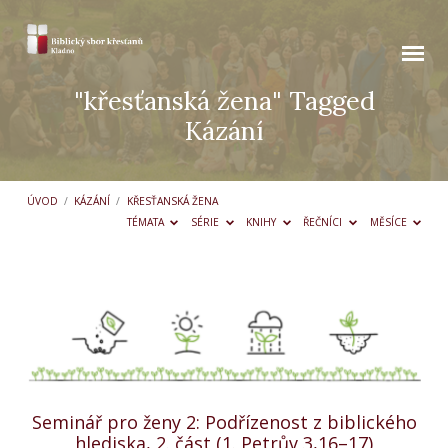
"křesťanská žena" Tagged
Kázání
ÚVOD
/
KÁZÁNÍ
/
KŘESŤANSKÁ ŽENA
TÉMATA
SÉRIE
KNIHY
ŘEČNÍCI
MĚSÍCE
"křesťanská
žena"
Tagged
Kázání
Seminář pro ženy 2: Podřízenost z biblického
hlediska, 2. část (1. Petrův 3,16–17)