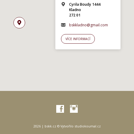
Cyrila Boudy 1444
Kladno
272 01
bskkladno@gmail.com
VÍCE INFORMACÍ
2026 | bskk.cz © Vytvořilo
studiokoumal.cz