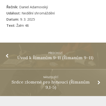
Řečník:
Daniel Adamovský
Událost:
Nedělní shromáždění
Datum:
9. 3. 2025
Text:
Žalm 48
PŘEDCHOZÍ
Úvod k Římanům 9-11 (Římanům 9–11)
NÁSLEDUJÍCÍ
Srdce zlomené pro hynoucí (Římanům
9,1-5)