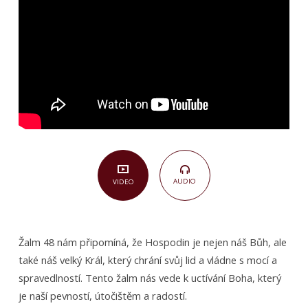
48)
AUDIO
VIDEO
Žalm 48 nám připomíná, že Hospodin je nejen náš Bůh, ale
také náš velký Král, který chrání svůj lid a vládne s mocí a
spravedlností. Tento žalm nás vede k uctívání Boha, který
je naší pevností, útočištěm a radostí.