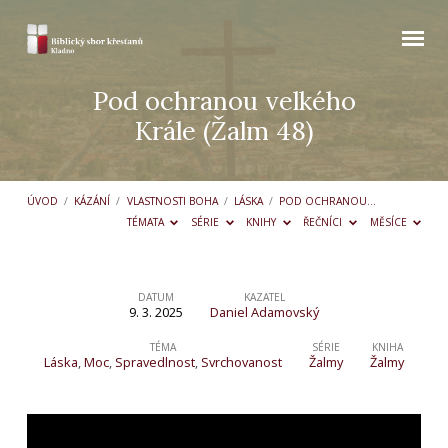
Pod ochranou velkého
Krále (Žalm 48)
ÚVOD
/
KÁZÁNÍ
/
VLASTNOSTI BOHA
/
LÁSKA
/
POD OCHRANOU…
TÉMATA
SÉRIE
KNIHY
ŘEČNÍCI
MĚSÍCE
DATUM
KAZATEL
9. 3. 2025
Daniel Adamovský
Pod
ochranou
TÉMA
SÉRIE
KNIHA
Láska
,
Moc
,
Spravedlnost
,
Svrchovanost
Žalmy
Žalmy
velkého
Krále
(Žalm