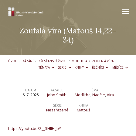
Zoufalá víra (Matouš 14,22–
34)
ÚVOD
/
KÁZÁNÍ
/
KŘESŤANSKÝ ŽIVOT
/
MODLITBA
/
ZOUFALÁ VÍRA…
TÉMATA
SÉRIE
KNIHY
ŘEČNÍCI
MĚSÍCE
DATUM
KAZATEL
TÉMA
6. 7. 2025
John Smith
Modlitba
,
Naděje
,
Víra
Zoufalá
víra
SÉRIE
KNIHA
Nezařazené
Matouš
(Matouš
14,22–
https://youtu.be/Z__5HIlH_bY
34)