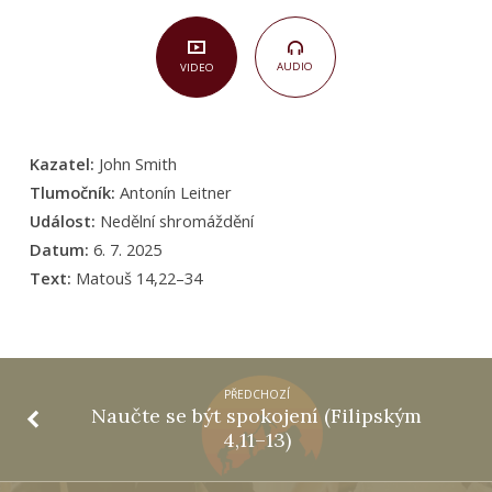
AUDIO
VIDEO
Kazatel:
John Smith
Tlumočník:
Antonín Leitner
Událost:
Nedělní shromáždění
Datum:
6. 7. 2025
Text:
Matouš 14,22–34
PŘEDCHOZÍ
Naučte se být spokojení (Filipským
4,11–13)