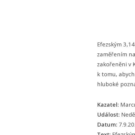
Efezským 3,14
zaměřením na B
zakořeněni v K
k tomu, abycho
hluboké poznán
Kazatel:
Marc
Událost:
Nedě
Datum:
7.9.2
Text:
Efezským