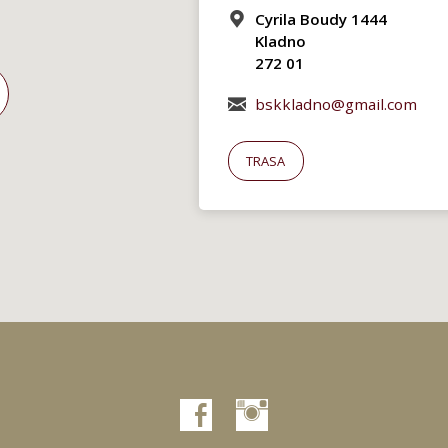
Cyrila Boudy 1444
Kladno
272 01
bskkladno@gmail.com
TRASA