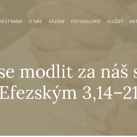
NÍ STRANA
O NÁS
KÁZÁNÍ
FOTOGALERIE
SLUŽBY
AK
 se modlit za náš 
(Efezským 3,14–21