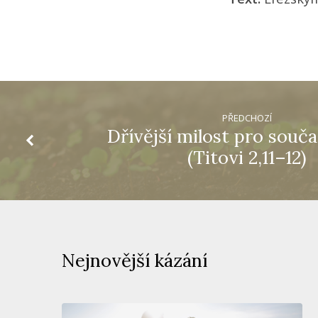
PŘEDCHOZÍ
Dřívější milost pro souč
(Titovi 2,11–12)
Nejnovější kázání