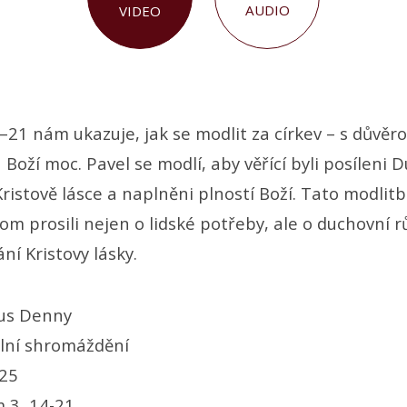
AUDIO
VIDEO
–21 nám ukazuje, jak se modlit za církev – s důvěr
oží moc. Pavel se modlí, aby věřící byli posíleni 
ristově lásce a naplněni plností Boží. Tato modlit
m prosili nejen o lidské potřeby, ale o duchovní r
í Kristovy lásky.
us Denny
lní shromáždění
025
 3, 14-21