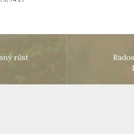
asný růst
Rados