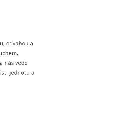
ou, odvahou a
Duchem,
ba nás vede
ůst, jednotu a