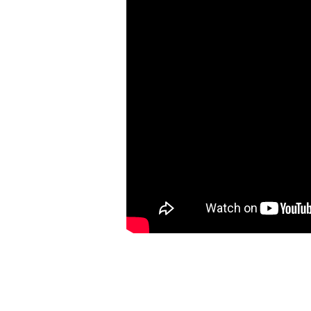
sbor
(Efezským
3,14–
21)