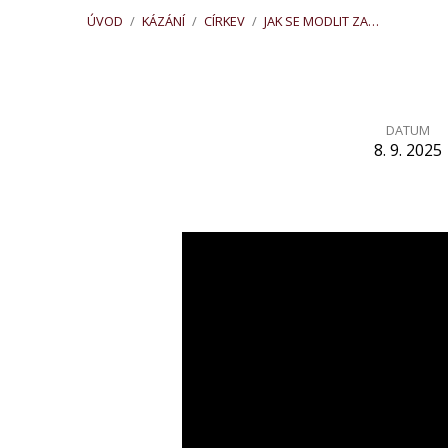
ÚVOD
/
KÁZÁNÍ
/
CÍRKEV
/
JAK SE MODLIT ZA…
DATUM
8. 9. 2025
Jak
se
modlit
za
náš