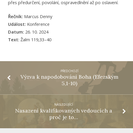
přes předurčení, povolání, ospravedlnění až po oslavení.
Řečník:
Marcus Denny
Událost:
Konference
Datum:
26. 10. 2024
Text:
Žalm 119,33–40
PŘEDCHOZÍ
Výzva k napodobování Boha (Efezským
5,1-10)
NÁSLEDUJÍCÍ
Nasazení kvalifikovaných vedoucích a
proč je to…