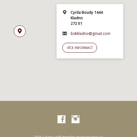
Cyrila Boudy 1444
Kladno
272 01
bskkladno@gmail.com
VÍCE INFORMACÍ
2026 | bskk.cz © Vytvořilo
studiokoumal.cz