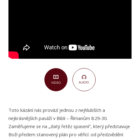
40)
AUDIO
VIDEO
Toto kázání nás provází jednou z nejhlubších a
nejkrásnějších pasáží v Bibli – Římanům 8:29-30.
Zaměřujeme se na „zlatý řetěz spasení“, který představuje
Boží předem stanovený plán pro věřící: od předzvědění