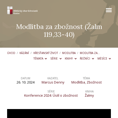
Modlitba za zbožnost (Žalm
119,33-40)
ÚVOD
/
KÁZÁNÍ
/
KŘESŤANSKÝ ŽIVOT
/
MODLITBA
/
MODLITBA ZA…
TÉMATA
SÉRIE
KNIHY
ŘEČNÍCI
MĚSÍCE
DATUM
KAZATEL
TÉMA
26. 10. 2024
Marcus Denny
Modlitba
,
Zbožnost
Modlitba
za
SÉRIE
KNIHA
Konference 2024: Úsilí o zbožnost
Žalmy
zbožnost
(Žalm
119,33-