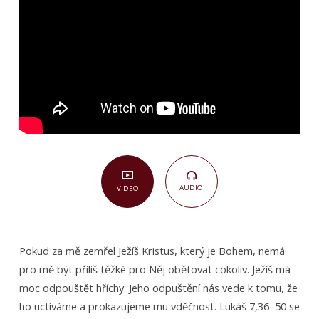
7,36–
50)
AUDIO
VIDEO
Pokud za mě zemřel Ježíš Kristus, který je Bohem, nemá
pro mě být příliš těžké pro Něj obětovat cokoliv. Ježíš má
moc odpouštět hříchy. Jeho odpuštění nás vede k tomu, že
ho uctíváme a prokazujeme mu vděčnost. Lukáš 7,36–50 se