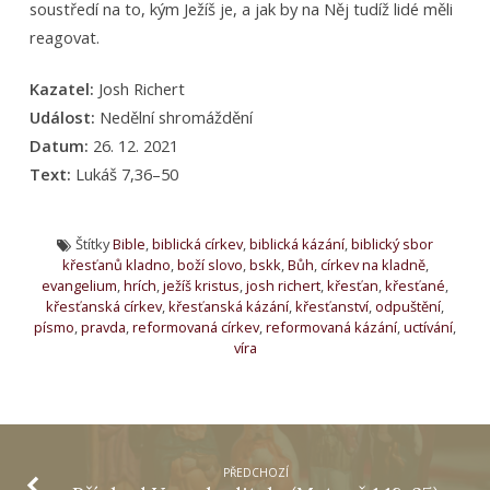
soustředí na to, kým Ježíš je, a jak by na Něj tudíž lidé měli
reagovat.
Kazatel:
Josh Richert
Událost:
Nedělní shromáždění
Datum:
26. 12. 2021
Text:
Lukáš 7,36–50
Štítky
Bible
,
biblická církev
,
biblická kázání
,
biblický sbor
křesťanů kladno
,
boží slovo
,
bskk
,
Bůh
,
církev na kladně
,
evangelium
,
hrích
,
ježíš kristus
,
josh richert
,
křesťan
,
křesťané
,
křesťanská církev
,
křesťanská kázání
,
křesťanství
,
odpuštění
,
písmo
,
pravda
,
reformovaná církev
,
reformovaná kázání
,
uctívání
,
víra
PŘEDCHOZÍ