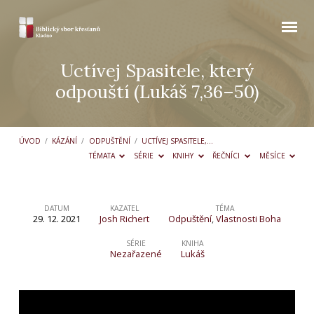
Uctívej Spasitele, který
odpouští (Lukáš 7,36–50)
ÚVOD
/
KÁZÁNÍ
/
ODPUŠTĚNÍ
/
UCTÍVEJ SPASITELE,…
TÉMATA
SÉRIE
KNIHY
ŘEČNÍCI
MĚSÍCE
DATUM
KAZATEL
TÉMA
29. 12. 2021
Josh Richert
Odpuštění
,
Vlastnosti Boha
Uctívej
Spasitele,
SÉRIE
KNIHA
Nezařazené
Lukáš
který
odpouští
(Lukáš