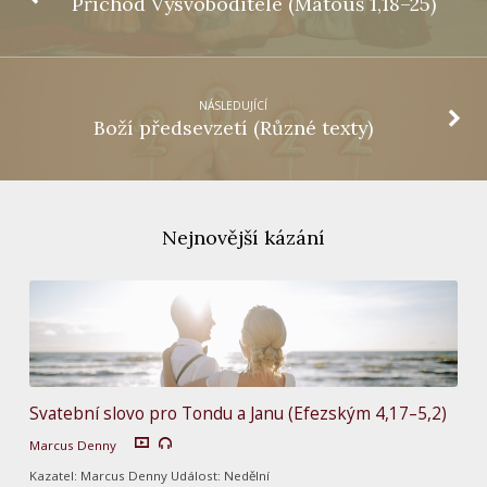
Příchod Vysvoboditele (Matouš 1,18–25)
NÁSLEDUJÍCÍ
Boží předsevzetí (Různé texty)
Nejnovější kázání
Svatební slovo pro Tondu a Janu (Efezským 4,17–5,2)
Marcus Denny
Kazatel: Marcus Denny Událost: Nedělní