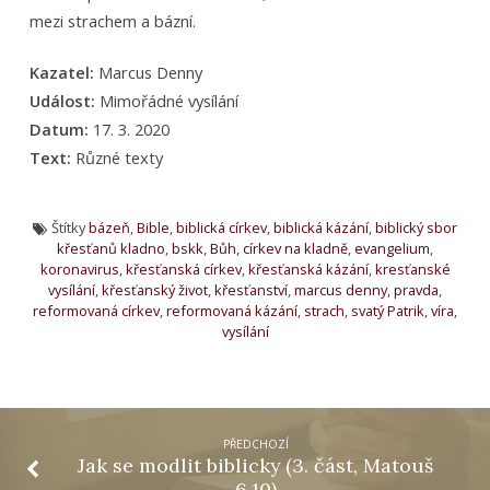
mezi strachem a bázní.
Kazatel:
Marcus Denny
Událost:
Mimořádné vysílání
Datum:
17. 3. 2020
Text:
Různé texty
Štítky
bázeň
,
Bible
,
biblická církev
,
biblická kázání
,
biblický sbor
křesťanů kladno
,
bskk
,
Bůh
,
církev na kladně
,
evangelium
,
koronavirus
,
křesťanská církev
,
křesťanská kázání
,
kresťanské
vysílání
,
křesťanský život
,
křesťanství
,
marcus denny
,
pravda
,
reformovaná církev
,
reformovaná kázání
,
strach
,
svatý Patrik
,
víra
,
vysílání
PŘEDCHOZÍ
Jak se modlit biblicky (3. část, Matouš
6,10)