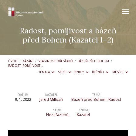
Radost, pomíjivost a bázeň
před Bohem (Kazatel 1–2)
ÚVOD
/
KÁZÁNÍ
/
VLASTNOSTI KŘESŤANŮ
/
BÁZEŇ PŘED BOHEM
/
RADOST, POMÍJIVOST…
TÉMATA
SÉRIE
KNIHY
ŘEČNÍCI
MĚSÍCE
DATUM
KAZATEL
TÉMA
9. 1. 2022
Jared Millican
Bázeň před Bohem
,
Radost
Radost,
pomíjivost
SÉRIE
KNIHA
Nezařazené
Kazatel
a
bázeň