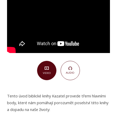
před
Bohem
(Kazatel
1–
2)
AUDIO
VIDEO
Tento úvod biblické knihy Kazatel provede třemi hlavními
body, které nám pomáhají porozumět poselství této knihy
a dopadu na naše životy: