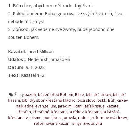
1. Bůh chce, abychom měli radostný život.
2. Pokud budeme Boha ignorovat ve svých životech, život
nebude mít smysl.
3. Způsob, jak vedeme své životy, bude jednoho dne
souzen Bohem.
Kazatel:
Jared Millican
Událost:
Nedělní shromáždění
Datum:
9. 1. 2022
Text:
Kazatel 1–2
Štítky
bázeň
,
bázeň před Bohem
,
Bible
,
biblická církev
,
biblická
kázání
,
biblický sbor křesťanů kladno
,
boží slovo
,
bskk
,
Bůh
,
církev
na kladně
,
evangelium
,
jared millican
,
ježíš kristus
,
kazatel
,
křesťan
,
křesťané
,
křesťanská církev
,
křesťanská kázání
,
křesťanství
,
písmo
,
pomíjivost
,
pravda
,
radost
,
reformovaná církev
,
reformovaná kázání
,
smysl života
,
víra