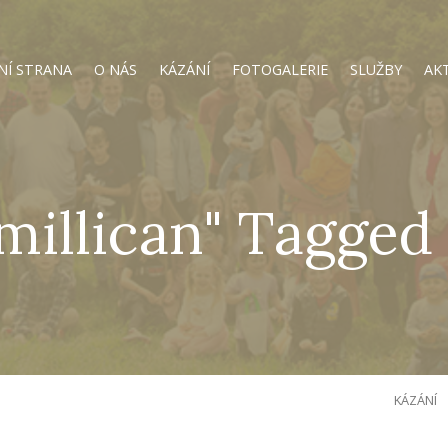
NÍ STRANA
O NÁS
KÁZÁNÍ
FOTOGALERIE
SLUŽBY
AK
 millican" Tagged
KÁZÁNÍ