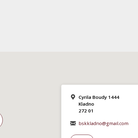
Cyrila Boudy 1444
Kladno
272 01
bskkladno@gmail.com