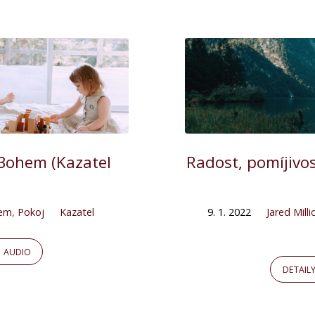
 Bohem (Kazatel
Radost, pomíjivo
hem
,
Pokoj
Kazatel
9. 1. 2022
Jared Milli
AUDIO
DETAIL