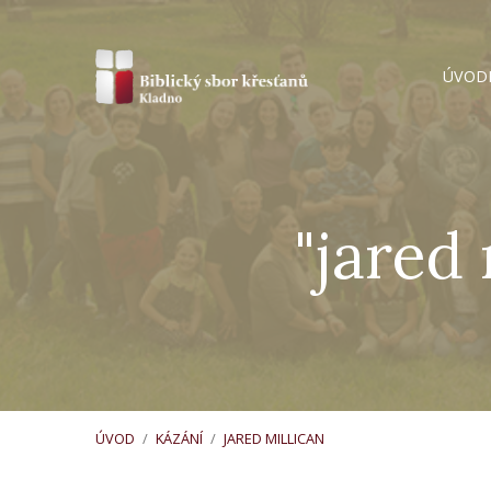
ÚVOD
"jared
ÚVOD
/
KÁZÁNÍ
/
JARED MILLICAN