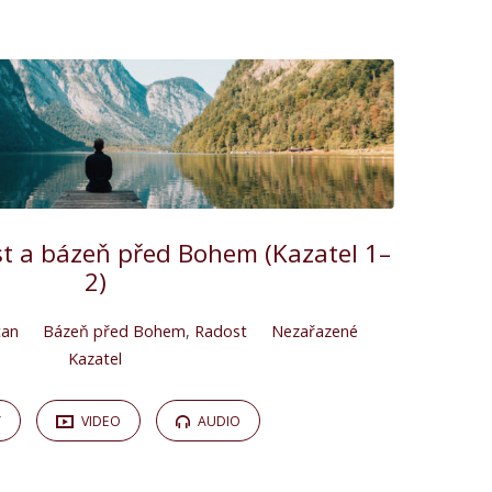
st a bázeň před Bohem (Kazatel 1–
2)
can
Bázeň před Bohem
,
Radost
Nezařazené
Kazatel
Y
VIDEO
AUDIO