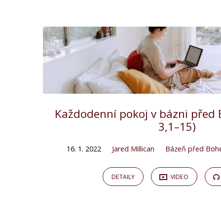
"jared
millican"
Tagged
Kázání
Každodenní pokoj v bázni před
3,1–15)
16. 1. 2022
Jared Millican
Bázeň před Bo
DETAILY
VIDEO