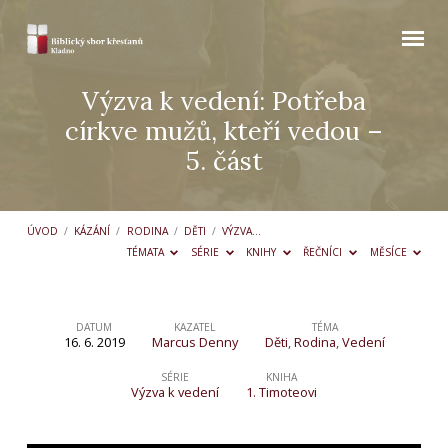
Výzva k vedení: Potřeba
církve mužů, kteří vedou –
5. část
ÚVOD
/
KÁZÁNÍ
/
RODINA
/
DĚTI
/
VÝZVA…
TÉMATA
SÉRIE
KNIHY
ŘEČNÍCI
MĚSÍCE
DATUM
KAZATEL
TÉMA
16. 6. 2019
Marcus Denny
Děti
,
Rodina
,
Vedení
Výzva
k vedení:
SÉRIE
KNIHA
Výzva k vedení
1. Timoteovi
Potřeba
církve