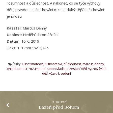
rozumnost a důslednost. A nakonec, co se týče výchovy
dětí, pravdou je, že chování otce je důležitější než chování
jeho dětí.
Kazatel:
Marcus Denny
Událost:
Nedělní shromáždění
Datum:
16. 6. 2019
Text:
1. Timoteovi 3,4–5
Štítky
1. list timoteovi
,
1. timoteovi
,
důslednost
,
marcus denny
,
ohleduplnost
,
rozumnost
,
sebeovládání
,
trestání dětí
,
vychovávání
dětí
,
výzva k vedení
PŘEDCHOZÍ
Bázeň před Bohem