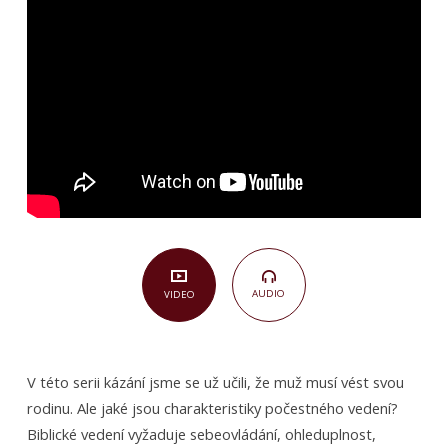
mužů,
kteří
vedou
–
5. část
AUDIO
VIDEO
V této serii kázání jsme se už učili, že muž musí vést svou
rodinu. Ale jaké jsou charakteristiky počestného vedení?
Biblické vedení vyžaduje sebeovládání, ohleduplnost,