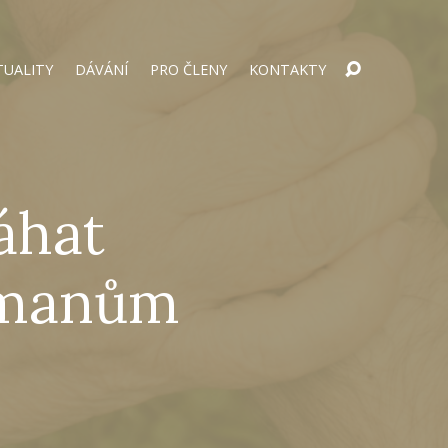
TUALITY
DÁVÁNÍ
PRO ČLENY
KONTAKTY
áhat
Římanům