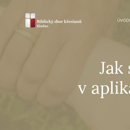
ÚVOD
Jak
v apli