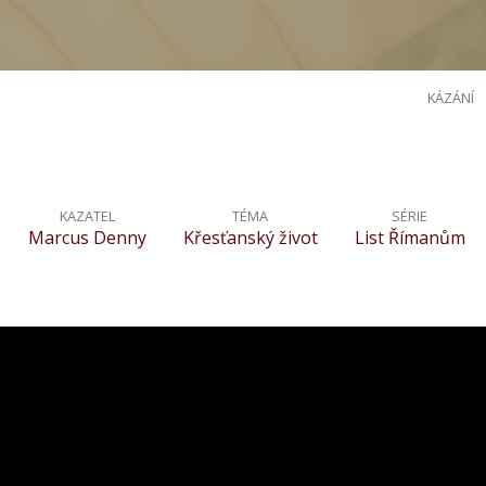
KÁZÁNÍ
KAZATEL
TÉMA
SÉRIE
Marcus Denny
Křesťanský život
List Římanům