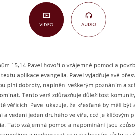
AUDIO
VIDEO
nům 15,14 Pavel hovoří o vzájemné pomoci a povz
textu aplikace evangelia. Pavel vyjadřuje své přes
jsou plní dobroty, naplněni veškerým poznáním a s
mínat. Tento verš zdůrazňuje důležitost komunit
tě věřících. Pavel ukazuje, že křesťané by měli být 
 a vedení jeden druhého ve víře, což je klíčovým 
ia. Tato vzájemná pomoc a napomínání jsou způso
 evangelium a podporovat se v duchovním růstu a uč