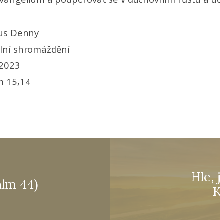
us Denny
lní shromáždění
 2023
 15,14
Hle, 
alm 44)
K