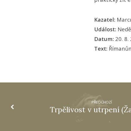
Kazatel:
Marc
Událost:
Nedě
Datum:
20. 8.
Text:
Římanům
PŘEDCHOZÍ
Trpělivost v utrpení (Ž