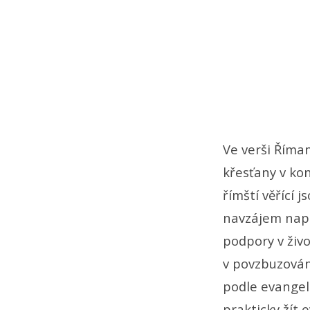
Ve verši Říma
křesťany v kon
římští věřící 
navzájem napo
podpory v živo
v povzbuzování
podle evangel
prakticky žít