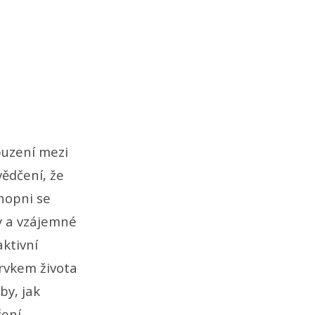
buzení mezi
vědčení, že
chopni se
y a vzájemné
aktivní
prvkem života
by, jak
ení.