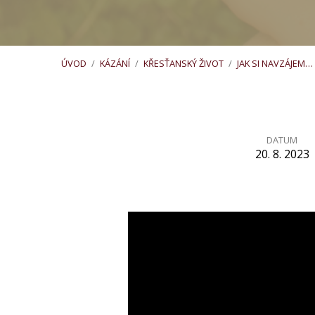
ÚVOD
/
KÁZÁNÍ
/
KŘESŤANSKÝ ŽIVOT
/
JAK SI NAVZÁJEM…
DATUM
20. 8. 2023
Jak
si
navzájem
pomáhat