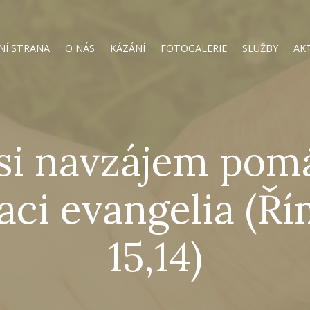
NÍ STRANA
O NÁS
KÁZÁNÍ
FOTOGALERIE
SLUŽBY
AK
 si navzájem pom
kaci evangelia (
15,14)