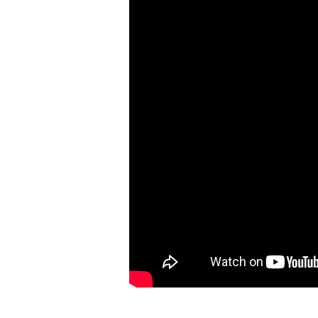
v aplikaci
evangelia
(Římanům
15,14)