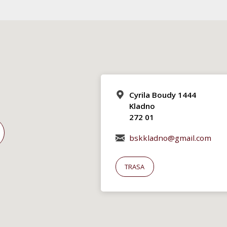
Cyrila Boudy 1444
Kladno
272 01
bskkladno@gmail.com
TRASA