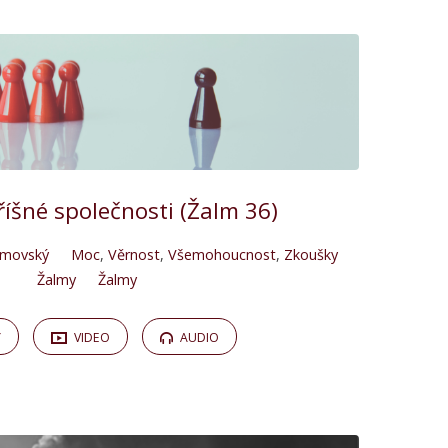
hříšné společnosti (Žalm 36)
amovský
Moc
,
Věrnost
,
Všemohoucnost
,
Zkoušky
Žalmy
Žalmy
Y
VIDEO
AUDIO