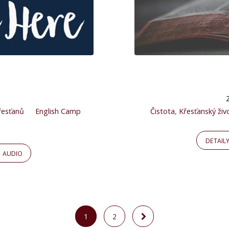
křesťanů
English Camp
Čistota
,
Křesťanský živ
DETAIL
AUDIO
1
2