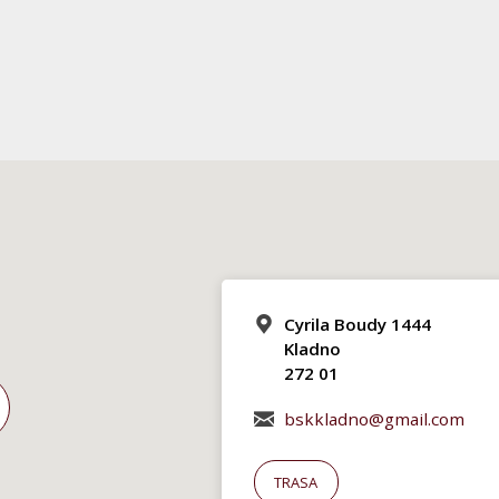
Cyrila Boudy 1444
Kladno
272 01
bskkladno@gmail.com
TRASA