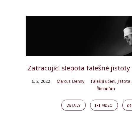
"svatost"
Tagged
Kázání
Zatracující slepota falešné jistot
6. 2. 2022
Marcus Denny
Falešní učení
,
Jistota
Římanům
DETAILY
VIDEO