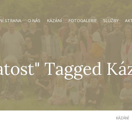
NÍ STRANA
O NÁS
KÁZÁNÍ
FOTOGALERIE
SLUŽBY
AK
atost" Tagged Ká
KÁZÁNÍ