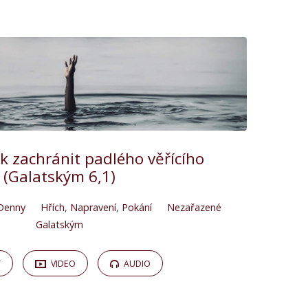
ak zachránit padlého věřícího
(Galatským 6,1)
Denny
Hřích
,
Napravení
,
Pokání
Nezařazené
Galatským
Y
VIDEO
AUDIO