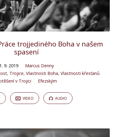
Práce trojjediného Boha v našem
spasení
1. 9. 2019
Marcus Denny
tost
,
Trojice
,
Vlastnosti Boha
,
Vlastnosti křesťanů
otěšení v Trojici
Efezským
Y
VIDEO
AUDIO