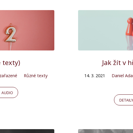
 texty)
Jak žít v 
zařazené
Různé texty
14. 3. 2021
Daniel Ad
AUDIO
DETAIL