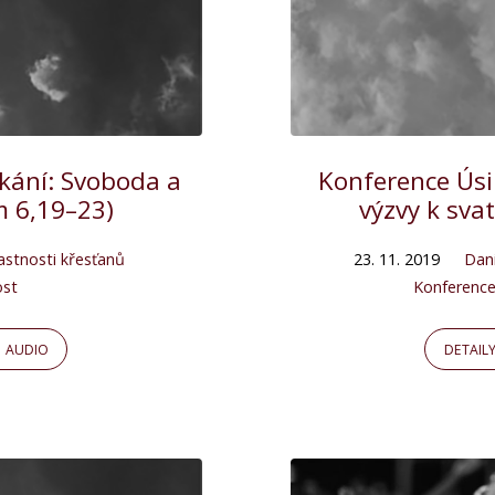
tkání: Svoboda a
Konference Úsil
 6,19–23)
výzvy k svat
astnosti křesťanů
23. 11. 2019
Dan
ost
Konference 
AUDIO
DETAIL