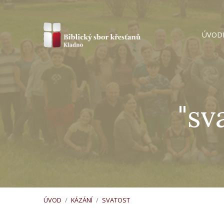
ÚVOD
"sv
ÚVOD
/
KÁZÁNÍ
/
SVATOST