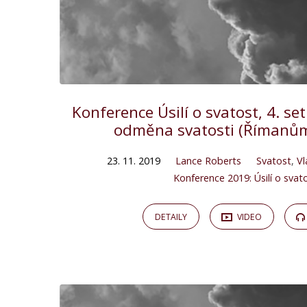
Konference Úsilí o svatost, 4. se
odměna svatosti (Římanům
23. 11. 2019
Lance Roberts
Svatost
,
Vl
Konference 2019: Úsilí o svat
DETAILY
VIDEO