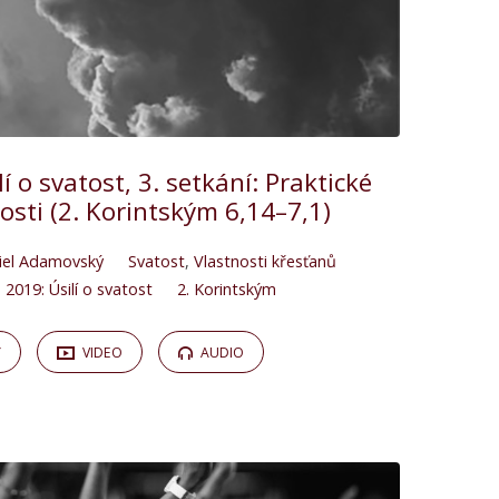
í o svatost, 3. setkání: Praktické
osti (2. Korintským 6,14–7,1)
iel Adamovský
Svatost
,
Vlastnosti křesťanů
2019: Úsilí o svatost
2. Korintským
Y
VIDEO
AUDIO