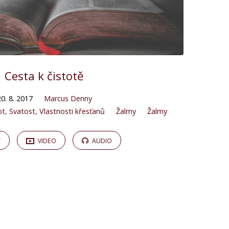
Cesta k čistotě
20. 8. 2017
Marcus Denny
ot
,
Svatost
,
Vlastnosti křesťanů
Žalmy
Žalmy
Y
VIDEO
AUDIO