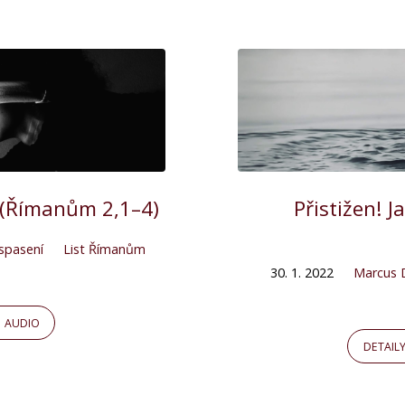
y (Římanům 2,1–4)
Přistižen! J
 spasení
List Římanům
30. 1. 2022
Marcus 
AUDIO
DETAIL