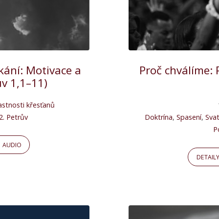
tkání: Motivace a
Proč chválíme: 
ův 1,1–11)
astnosti křesťanů
2. Petrův
Doktrína
,
Spasení
,
Sva
P
AUDIO
DETAIL