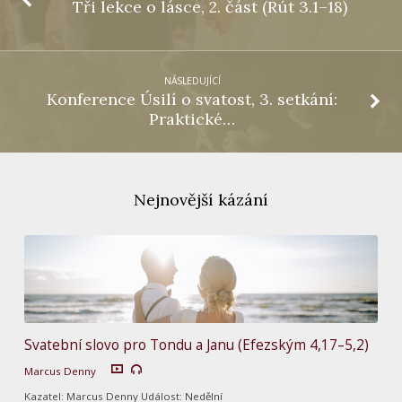
Tři lekce o lásce, 2. část (Rút 3.1–18)
NÁSLEDUJÍCÍ
Konference Úsilí o svatost, 3. setkání:
Praktické…
Nejnovější kázání
Svatební slovo pro Tondu a Janu (Efezským 4,17–5,2)
Marcus Denny
Kazatel: Marcus Denny Událost: Nedělní