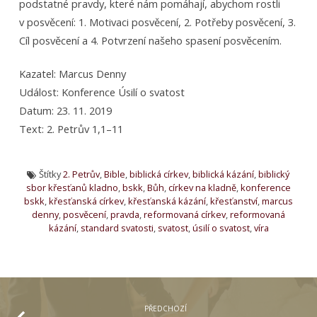
podstatné pravdy, které nám pomáhají, abychom rostli
v posvěcení: 1. Motivaci posvěcení, 2. Potřeby posvěcení, 3.
Cíl posvěcení a 4. Potvrzení našeho spasení posvěcením.
Kazatel: Marcus Denny
Událost: Konference Úsilí o svatost
Datum: 23. 11. 2019
Text: 2. Petrův 1,1–11
Štítky
2. Petrův
,
Bible
,
biblická církev
,
biblická kázání
,
biblický
sbor křesťanů kladno
,
bskk
,
Bůh
,
církev na kladně
,
konference
bskk
,
křesťanská církev
,
křesťanská kázání
,
křesťanství
,
marcus
denny
,
posvěcení
,
pravda
,
reformovaná církev
,
reformovaná
kázání
,
standard svatosti
,
svatost
,
úsilí o svatost
,
víra
PŘEDCHOZÍ