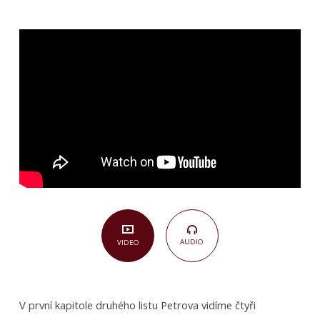
o
svatost,
2. setkání:
Motivace
a
práce
v posvěcení
(2.
Petrův
1,1–
11)
AUDIO
VIDEO
V první kapitole druhého listu Petrova vidíme čtyři