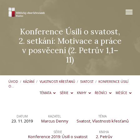
Konference Úsilí o svatost,
2. setkání: Motivace a práce
v posvěcení (2. Petrův 1,1–
11)
ÚVOD
/
KÁZÁNÍ
/
VLASTNOSTI KŘESŤANŮ
/
SVATOST
/
KONFERENCE ÚSILÍ
O…
TÉMATA
SÉRIE
KNIHY
ŘEČNÍCI
MĚSÍCE
DATUM
KAZATEL
TÉMA
23. 11. 2019
Marcus Denny
Svatost
,
Vlastnosti křesťanů
Konference
Úsilí
SÉRIE
KNIHA
Konference 2019: Úsilí o svatost
2. Petrův