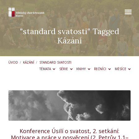
"standard svatosti" Tagged
Kázání
ÚVOD
/
KÁZÁNÍ
/
STANDARD SVATOSTI
TÉMATA
SÉRIE
KNIHY
ŘEČNÍCI
MĚSÍCE
"standard
svatosti"
Tagged
Kázání
Konference Úsilí o svatost, 2. setkání:
Motivace a práce v posvěcení (2. Petrův 1,1–