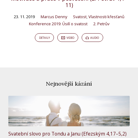
11)
23. 11. 2019
Marcus Denny
Svatost
,
Vlastnosti křesťanů
Konference 2019: Úsilí o svatost
2. Petrův
DETAILY
VIDEO
AUDIO
Nejnovější kázání
Svatební slovo pro Tondu a Janu (Efezským 4,17–5,2)