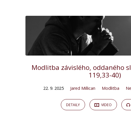
"modlitba"
Tagged
Kázání
Modlitba závislého, oddaného s
119,33-40)
22. 9. 2025
Jared Millican
Modlitba
Ne
DETAILY
VIDEO