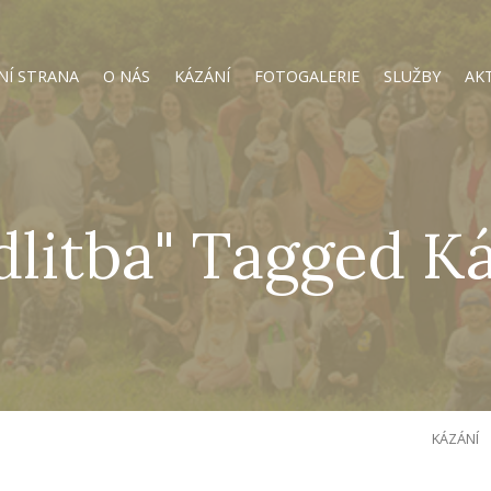
NÍ STRANA
O NÁS
KÁZÁNÍ
FOTOGALERIE
SLUŽBY
AK
litba" Tagged K
KÁZÁNÍ