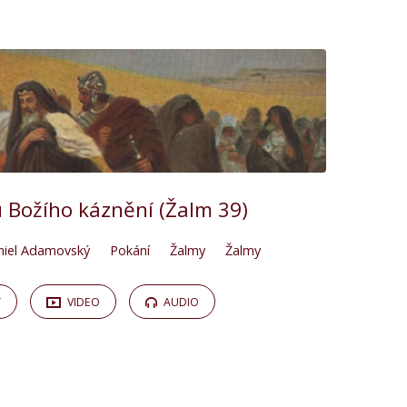
 Božího káznění (Žalm 39)
niel Adamovský
Pokání
Žalmy
Žalmy
Y
VIDEO
AUDIO