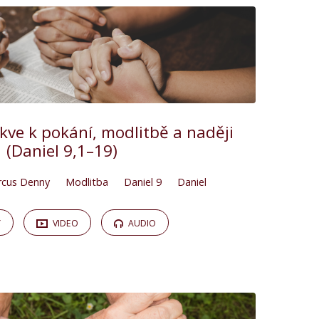
rkve k pokání, modlitbě a naději
(Daniel 9,1–19)
cus Denny
Modlitba
Daniel 9
Daniel
Y
VIDEO
AUDIO