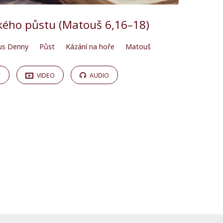
ckého půstu (Matouš 6,16–18)
us Denny
Půst
Kázání na hoře
Matouš
Y
VIDEO
AUDIO