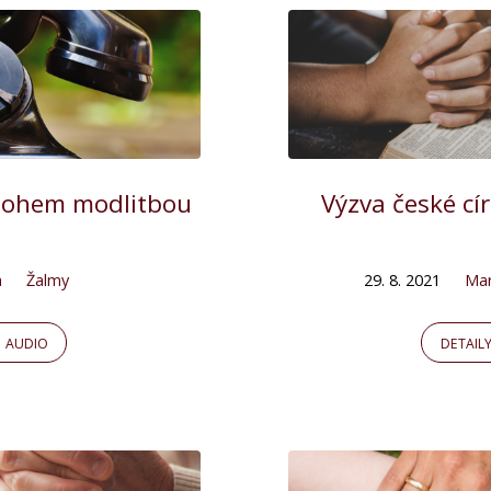
 Bohem modlitbou
Výzva české cí
a
Žalmy
29. 8. 2021
Mar
AUDIO
DETAIL