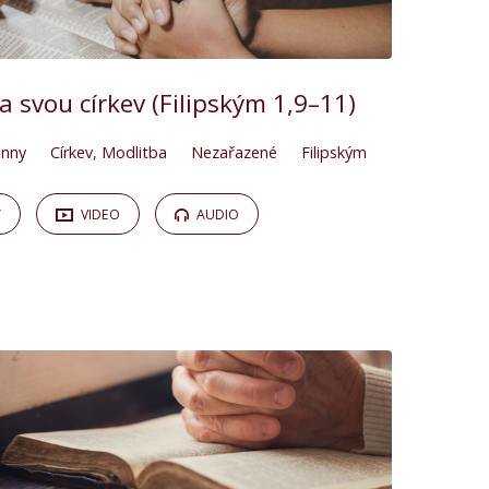
za svou církev (Filipským 1,9–11)
enny
Církev
,
Modlitba
Nezařazené
Filipským
Y
VIDEO
AUDIO