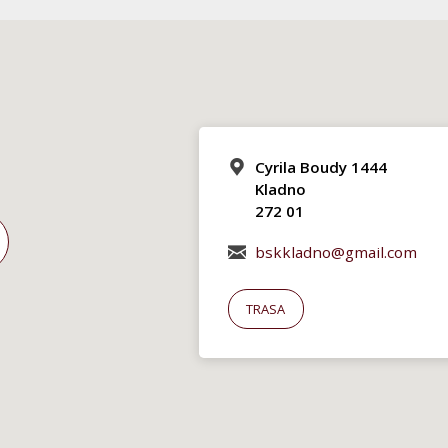
Cyrila Boudy 1444
Kladno
272 01
bskkladno@gmail.com
TRASA