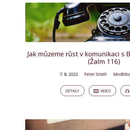
Jak můzeme růst v komunikaci s
(Žalm 116)
7. 8. 2022
Peter Smith
Modlitb
DETAILY
VIDEO