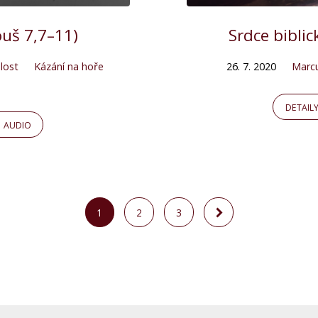
ouš 7,7–11)
Srdce bibli
lost
Kázání na hoře
26. 7. 2020
Marc
DETAIL
AUDIO
1
2
3