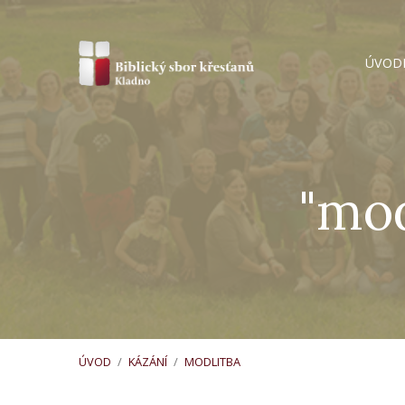
ÚVOD
"mod
ÚVOD
/
KÁZÁNÍ
/
MODLITBA