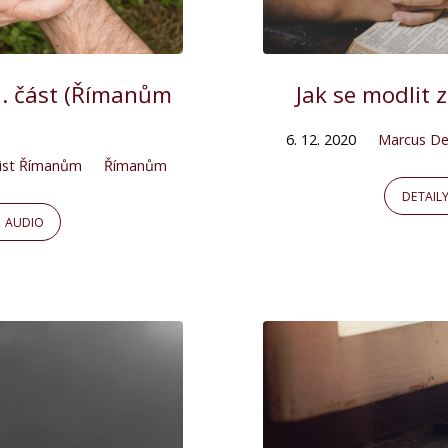
2. část (Římanům
Jak se modlit 
6. 12. 2020
Marcus D
ist Římanům
Římanům
DETAIL
AUDIO