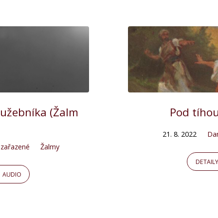
lužebníka (Žalm
Pod tíhou
21. 8. 2022
Da
zařazené
Žalmy
DETAIL
AUDIO