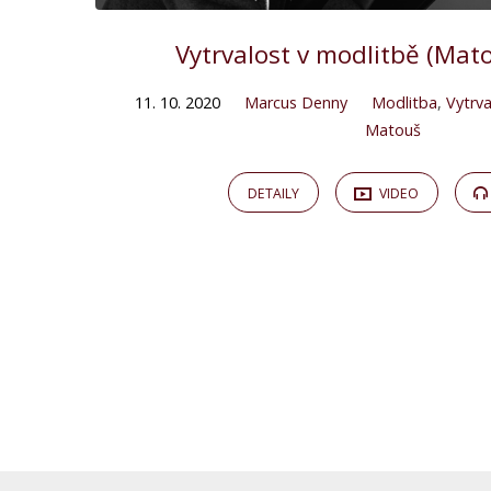
Vytrvalost v modlitbě (Mat
11. 10. 2020
Marcus Denny
Modlitba
,
Vytrva
Matouš
DETAILY
VIDEO