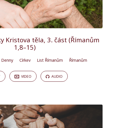
 Kristova těla, 3. část (Římanům
1,8–15)
 Denny
Církev
List Římanům
Římanům
Y
VIDEO
AUDIO