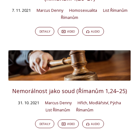
7. 11. 2021
Marcus Denny
Homosexualita
List Římanům
Římanům
DETAILY
VIDEO
AUDIO
Nemorálnost jako soud (Římanům 1,24–25)
31. 10. 2021
Marcus Denny
Hřích
,
Modlářství
,
Pýcha
List Římanům
Římanům
DETAILY
VIDEO
AUDIO