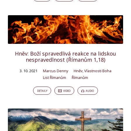
Hněv: Boží spravedlivá reakce na lidskou
nespravedlnost (Římanům 1,18)
3. 10. 2021
Marcus Denny
Hněv
,
Vlastnosti Boha
List Římanům
Římanům
DETAILY
VIDEO
AUDIO