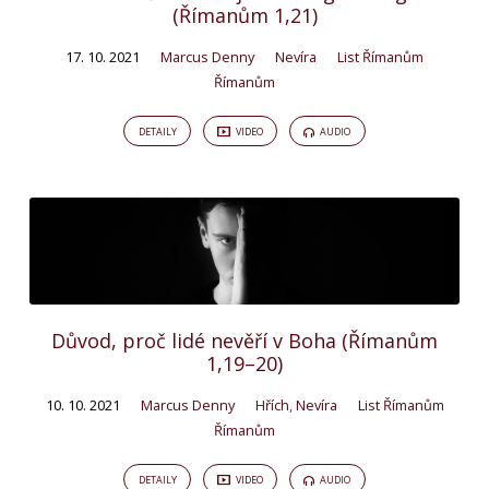
(Římanům 1,21)
17. 10. 2021
Marcus Denny
Nevíra
List Římanům
Římanům
DETAILY
VIDEO
AUDIO
Důvod, proč lidé nevěří v Boha (Římanům
1,19–20)
10. 10. 2021
Marcus Denny
Hřích
,
Nevíra
List Římanům
Římanům
DETAILY
VIDEO
AUDIO