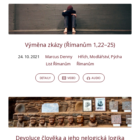
Výměna zkázy (Římanům 1,22–25)
24. 10. 2021
Marcus Denny
Hřích
,
Modlářství
,
Pýcha
List Římanům
Římanům
DETAILY
VIDEO
AUDIO
Devoluce člověka a jeho nelogická logika