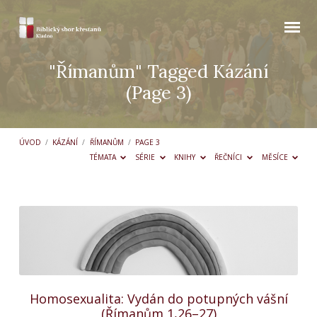
"Římanům" Tagged Kázání
(Page 3)
ÚVOD
/
KÁZÁNÍ
/
ŘÍMANŮM
/
PAGE 3
TÉMATA
SÉRIE
KNIHY
ŘEČNÍCI
MĚSÍCE
"Římanům"
Tagged
Kázání
(Page
3)
Homosexualita: Vydán do potupných vášní
(Římanům 1,26–27)