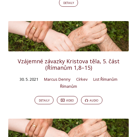
DETAILY
Vzájemné závazky Kristova těla, 5. část
(Římanům 1,8–15)
30. 5. 2021
Marcus Denny
Církev
List Římanům
Římanům
DETAILY
VIDEO
AUDIO