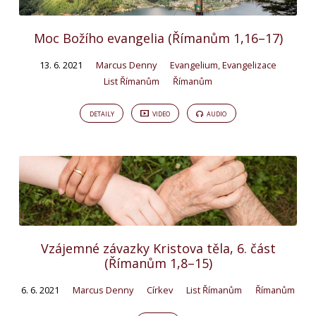
Moc Božího evangelia (Římanům 1,16–17)
13. 6. 2021
Marcus Denny
Evangelium
,
Evangelizace
List Římanům
Římanům
DETAILY
VIDEO
AUDIO
Vzájemné závazky Kristova těla, 6. část
(Římanům 1,8–15)
6. 6. 2021
Marcus Denny
Církev
List Římanům
Římanům