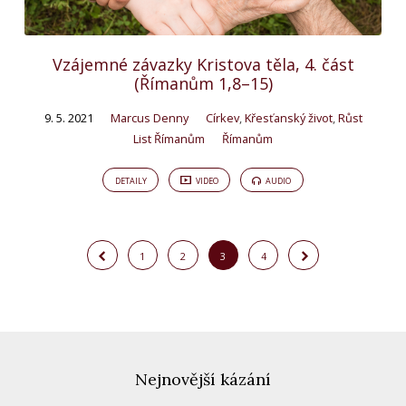
Vzájemné závazky Kristova těla, 4. část
(Římanům 1,8–15)
9. 5. 2021
Marcus Denny
Církev
,
Křesťanský život
,
Růst
List Římanům
Římanům
DETAILY
VIDEO
AUDIO
1
2
3
4
Nejnovější kázání