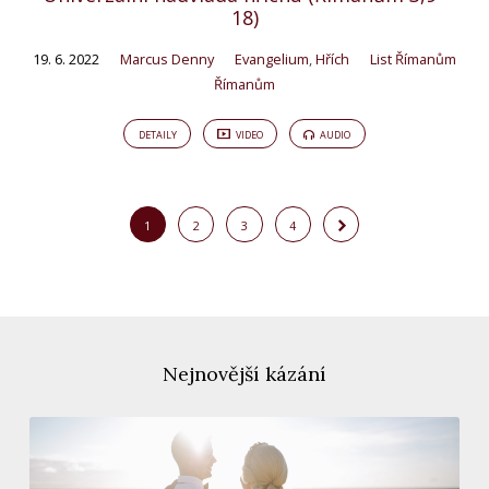
18)
19. 6. 2022
Marcus Denny
Evangelium
,
Hřích
List Římanům
Římanům
DETAILY
VIDEO
AUDIO
1
2
3
4
Nejnovější kázání