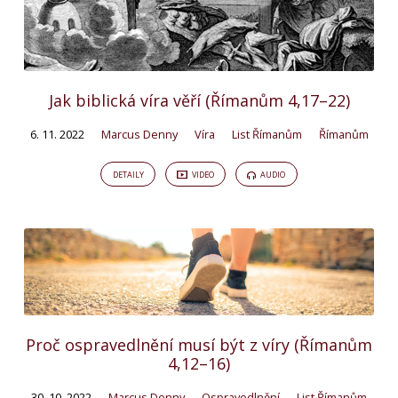
Jak biblická víra věří (Římanům 4,17–22)
6. 11. 2022
Marcus Denny
Víra
List Římanům
Římanům
DETAILY
VIDEO
AUDIO
Proč ospravedlnění musí být z víry (Římanům
4,12–16)
30. 10. 2022
Marcus Denny
Ospravedlnění
List Římanům