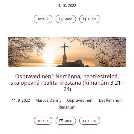
4. 10. 2022
DETAILY
VIDEO
AUDIO
Ospravedlnění: Neměnná, neotřesitelná,
skálopevná realita křesťana (Římanům 3,21–
24)
11. 9. 2022
Marcus Denny
Ospravedlnění
List Římanům
Římanům
DETAILY
VIDEO
AUDIO