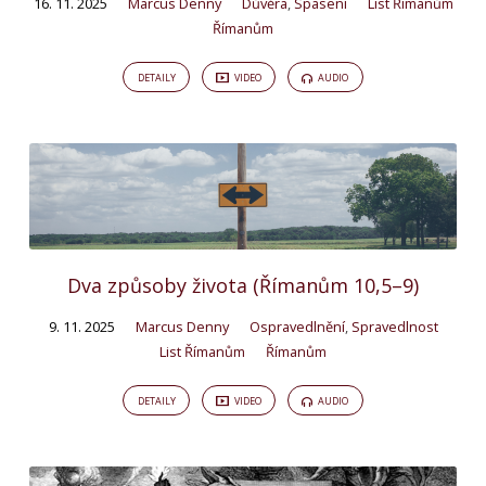
16. 11. 2025
Marcus Denny
Důvěra
,
Spasení
List Římanům
Římanům
DETAILY
VIDEO
AUDIO
Dva způsoby života (Římanům 10,5–9)
9. 11. 2025
Marcus Denny
Ospravedlnění
,
Spravedlnost
List Římanům
Římanům
DETAILY
VIDEO
AUDIO