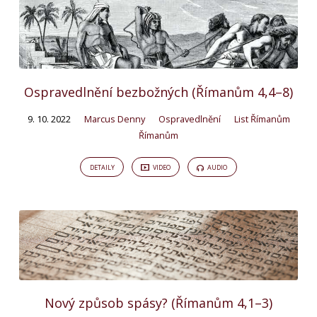
Ospravedlnění bezbožných (Římanům 4,4–8)
9. 10. 2022
Marcus Denny
Ospravedlnění
List Římanům
Římanům
DETAILY
VIDEO
AUDIO
Nový způsob spásy? (Římanům 4,1–3)