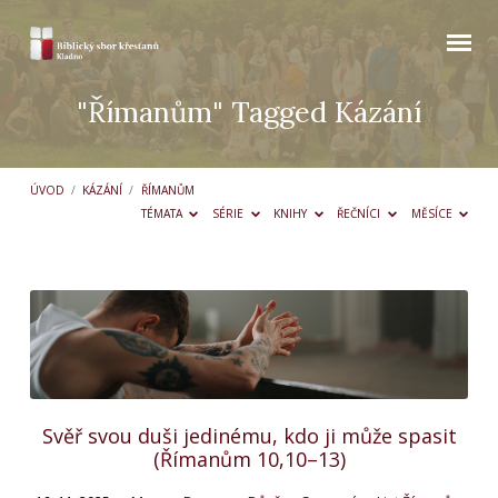
"Římanům" Tagged Kázání
ÚVOD
/
KÁZÁNÍ
/
ŘÍMANŮM
TÉMATA
SÉRIE
KNIHY
ŘEČNÍCI
MĚSÍCE
"Římanům"
Tagged
Kázání
Svěř svou duši jedinému, kdo ji může spasit
(Římanům 10,10–13)