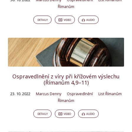
Římanům
DETAILY
VIDEO
AUDIO
Ospravedlnění z víry při křížovém výslechu
(Římanům 4,9–11)
23. 10. 2022
Marcus Denny
Ospravedlnění
List Římanům
Římanům
DETAILY
VIDEO
AUDIO