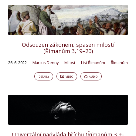
Odsouzen zákonem, spasen milostí
(Římanům 3,19–20)
26. 6. 2022
Marcus Denny
Milost
List Římanům
Římanům
DETAILY
VIDEO
AUDIO
Univerzální nadvláda hříchu (Římanům 3,9–