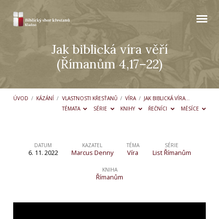
Jak biblická víra věří
(Římanům 4,17–22)
ÚVOD
/
KÁZÁNÍ
/
VLASTNOSTI KŘESŤANŮ
/
VÍRA
/
JAK BIBLICKÁ VÍRA…
TÉMATA
SÉRIE
KNIHY
ŘEČNÍCI
MĚSÍCE
DATUM
KAZATEL
TÉMA
SÉRIE
6. 11. 2022
Marcus Denny
Víra
List Římanům
Jak
biblická
KNIHA
Římanům
víra
věří
(Římanům