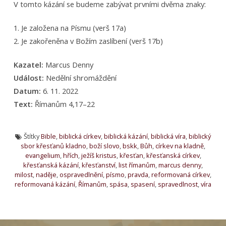
V tomto kázání se budeme zabývat prvními dvěma znaky:
1. Je založena na Písmu (verš 17a)
2. Je zakořeněna v Božím zaslíbení (verš 17b)
Kazatel:
Marcus Denny
Událost:
Nedělní shromáždění
Datum:
6. 11. 2022
Text:
Římanům 4,17–22
Štítky
Bible
,
biblická církev
,
biblická kázání
,
biblická víra
,
biblický
sbor křesťanů kladno
,
boží slovo
,
bskk
,
Bůh
,
církev na kladně
,
evangelium
,
hřích
,
ježíš kristus
,
křesťan
,
křesťanská církev
,
křesťanská kázání
,
křesťanství
,
list římanům
,
marcus denny
,
milost
,
naděje
,
ospravedlnění
,
písmo
,
pravda
,
reformovaná církev
,
reformovaná kázání
,
Římanům
,
spása
,
spasení
,
spravedlnost
,
víra