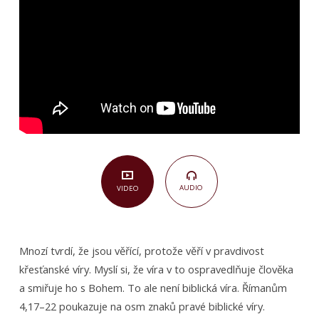
4,17–
22)
AUDIO
VIDEO
Mnozí tvrdí, že jsou věřící, protože věří v pravdivost
křesťanské víry. Myslí si, že víra v to ospravedlňuje člověka
a smiřuje ho s Bohem. To ale není biblická víra. Římanům
4,17–22 poukazuje na osm znaků pravé biblické víry.