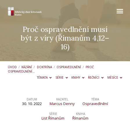
Proč ospravedlnění musí
být z víry (Římanům 4,12–
16)
ÚVOD
/
KÁZÁNÍ
/
DOKTRÍNA
/
OSPRAVEDLNĚNÍ
/
PROČ
OSPRAVEDLNĚNÍ…
TÉMATA
SÉRIE
KNIHY
ŘEČNÍCI
MĚSÍCE
DATUM
KAZATEL
TÉMA
30. 10. 2022
Marcus Denny
Ospravedlnění
Proč
ospravedlnění
SÉRIE
KNIHA
List Římanům
Římanům
musí