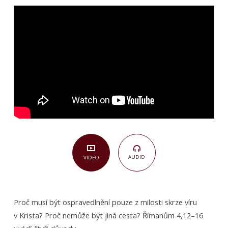
být
z víry
(Římanům
4,12–
16)
AUDIO
VIDEO
Proč musí být ospravedlnění pouze z milosti skrze víru
v Krista? Proč nemůže být jiná cesta? Římanům 4,12–16