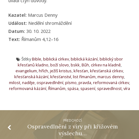
uvádí čtyři důvody.
Kazatel:
Marcus Denny
Událost:
Nedělní shromáždění
Datum:
30. 10. 2022
Text:
Římanům 4,12–16
Štítky
Bible
,
biblická církev
,
biblická kázání
,
biblický sbor
křesťanů kladno
,
boží slovo
,
bskk
,
Bůh
,
církev na kladně
,
evangelium
,
hřích
,
ježíš kristus
,
křesťan
,
křesťanská církev
,
křesťanská kázání
,
křesťanství
,
list římanům
,
marcus denny
,
milost
,
naděje
,
ospravedlnění
,
písmo
,
pravda
,
reformovaná církev
,
reformovaná kázání
,
Římanům
,
spása
,
spasení
,
spravedlnost
,
víra
PŘEDCHOZÍ
Ospravedlnění z víry při křížovém
výslechu…