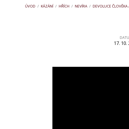
ÚVOD
/
KÁZÁNÍ
/
HŘÍCH
/
NEVÍRA
/
DEVOLUCE ČLOVĚKA
DAT
17. 10.
Devoluce
člověka
a
jeho
nelogická