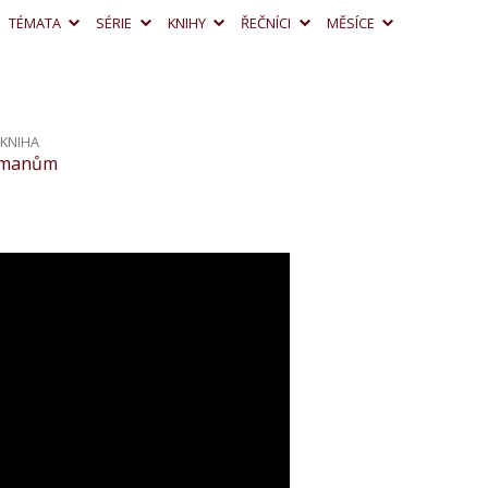
TÉMATA
SÉRIE
KNIHY
ŘEČNÍCI
MĚSÍCE
KNIHA
ímanům