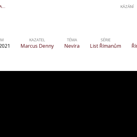
 A…
KÁZÁNÍ
UM
KAZATEL
TÉMA
SÉRIE
 2021
Marcus Denny
Nevíra
List Římanům
Ř