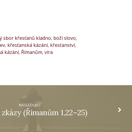
ký sbor křesťanů kladno
,
boží slovo
,
kev
,
křesťanská kázání
,
křesťanství
,
á kázání
,
Římanům
,
víra
NÁSLEDUJÍCÍ
zkázy (Římanům 1,22–25)