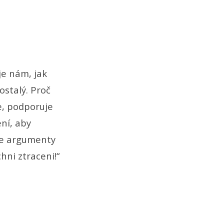
je nám, jak
ostalý. Proč
e, podporuje
ní, aby
je argumenty
hni ztraceni!“