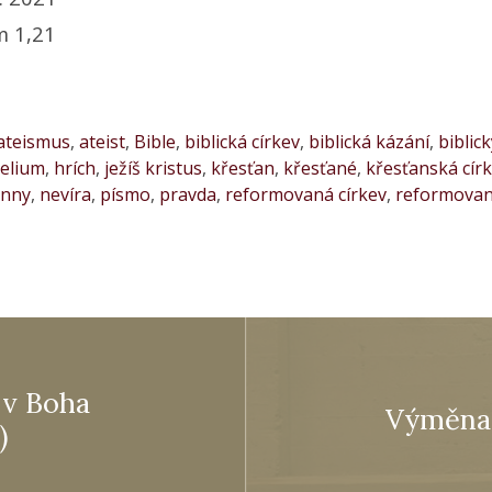
 1,21
ateismus
,
ateist
,
Bible
,
biblická církev
,
biblická kázání
,
biblic
elium
,
hrích
,
ježíš kristus
,
křesťan
,
křesťané
,
křesťanská cír
enny
,
nevíra
,
písmo
,
pravda
,
reformovaná církev
,
reformovan
 v Boha
Výměna 
)