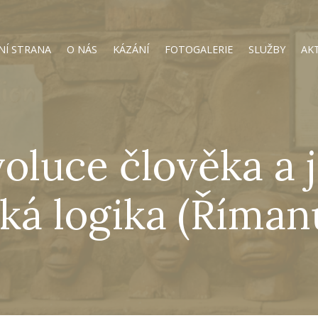
NÍ STRANA
O NÁS
KÁZÁNÍ
FOTOGALERIE
SLUŽBY
AK
oluce člověka a 
ká logika (Říman