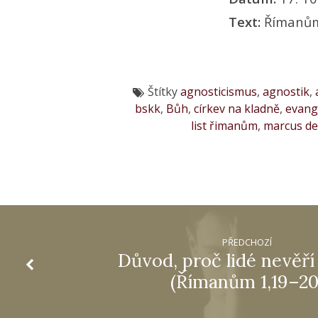
Text:
Římanům
Štítky
agnosticismus
,
agnostik
,
bskk
,
Bůh
,
církev na kladně
,
evang
list řimanům
,
marcus d
PŘEDCHOZÍ
Důvod, proč lidé nevěří
(Římanům 1,19–20