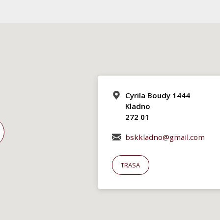
Cyrila Boudy 1444
Kladno
272 01
bskkladno@gmail.com
TRASA