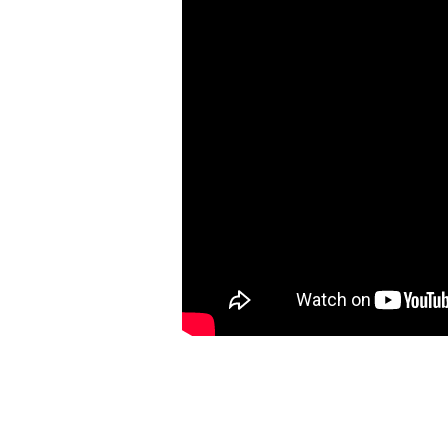
logika
(Římanům
1,21)