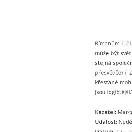
Římanům 1,21 v
může být svět 
stejná společ
přesvědčení, ž
křesťané mohl
jsou logičtějš
Kazatel:
Marc
Událost:
Nedě
Datum:
17. 10