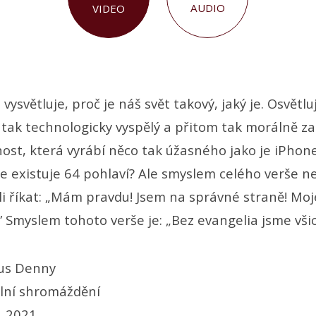
AUDIO
VIDEO
ysvětluje, proč je náš svět takový, jaký je. Osvětlu
tak technologicky vyspělý a přitom tak morálně za
nost, která vyrábí něco tak úžasného jako je iPhon
e existuje 64 pohlaví? Ale smyslem celého verše ne
i říkat: „Mám pravdu! Jsem na správné straně! Mo
í.” Smyslem tohoto verše je: „Bez evangelia jsme všic
us Denny
lní shromáždění
. 2021