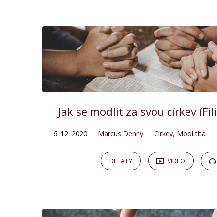
"jak
se
modlit"
Tagged
Jak se modlit za svou církev (Fi
Kázání
6. 12. 2020
Marcus Denny
Církev
,
Modlitba
DETAILY
VIDEO