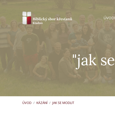
ÚVOD
"jak s
ÚVOD
/
KÁZÁNÍ
/
JAK SE MODLIT