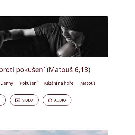
 proti pokušení (Matouš 6,13)
 Denny
Pokušení
Kázání na hoře
Matouš
Y
VIDEO
AUDIO