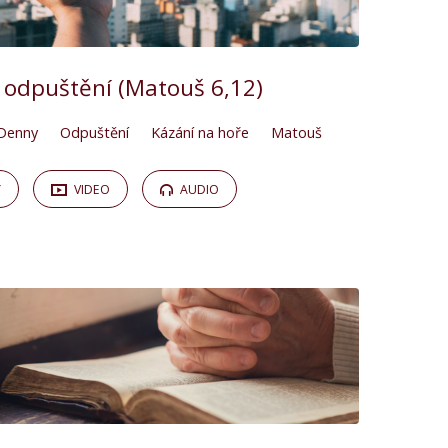
 odpuštění (Matouš 6,12)
Denny
Odpuštění
Kázání na hoře
Matouš
Y
VIDEO
AUDIO