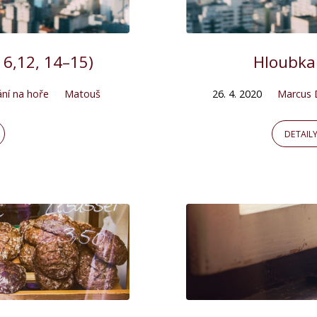
6,12, 14–15)
Hloubka
ní na hoře
Matouš
26. 4. 2020
Marcus 
DETAIL