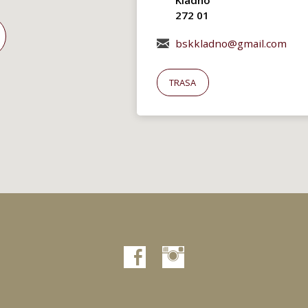
272 01
bskkladno@gmail.com
TRASA