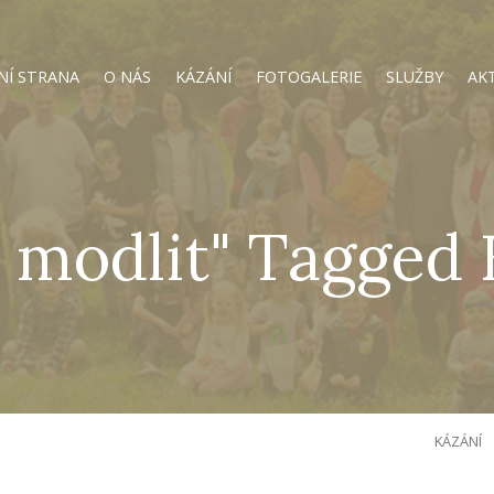
NÍ STRANA
O NÁS
KÁZÁNÍ
FOTOGALERIE
SLUŽBY
AK
e modlit" Tagged
KÁZÁNÍ