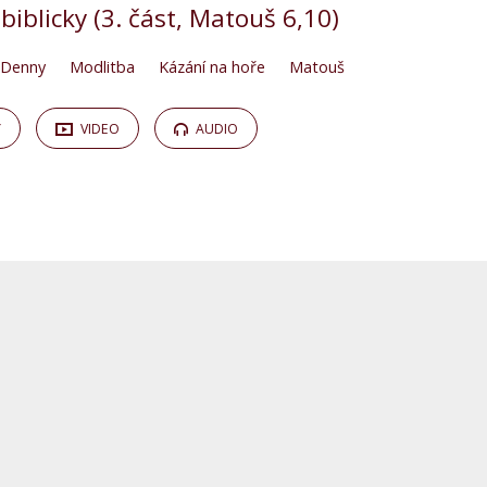
 biblicky (3. část, Matouš 6,10)
 Denny
Modlitba
Kázání na hoře
Matouš
Y
VIDEO
AUDIO