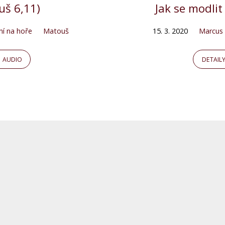
uš 6,11)
Jak se modlit
ní na hoře
Matouš
15. 3. 2020
Marcus
AUDIO
DETAIL