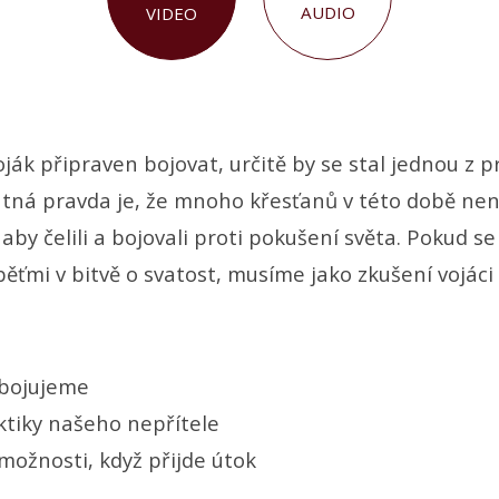
AUDIO
VIDEO
ják připraven bojovat, určitě by se stal jednou z p
utná pravda je, že mnoho křesťanů v této době nen
aby čelili a bojovali proti pokušení světa. Pokud 
běťmi v bitvě o svatost, musíme jako zkušení vojáci 
 bojujeme
aktiky našeho nepřítele
možnosti, když přijde útok