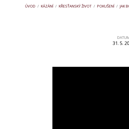
ÚVOD
/
KÁZÁNÍ
/
KŘESŤANSKÝ ŽIVOT
/
POKUŠENÍ
/
JAK 
DATU
31. 5. 2
Jak
bojovat
proti
pokušení
(Matouš