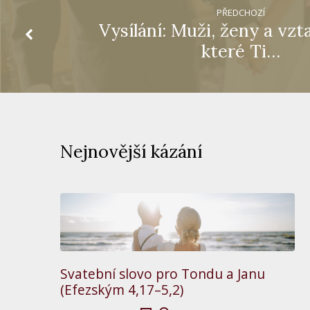
PŘEDCHOZÍ
Vysílání: Muži, ženy a vzt
které Ti…
Nejnovější kázání
Svatební slovo pro Tondu a Janu
(Efezským 4,17–5,2)