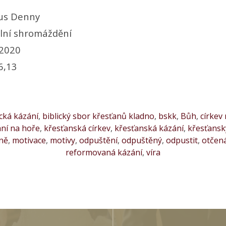
us Denny
lní shromáždění
 2020
6,13
ická kázání
,
biblický sbor křesťanů kladno
,
bskk
,
Bůh
,
církev
ní na hoře
,
křesťanská církev
,
křesťanská kázání
,
křesťansk
ně
,
motivace
,
motivy
,
odpuštění
,
odpuštěný
,
odpustit
,
otčen
reformovaná kázání
,
víra