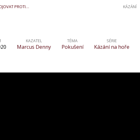
BOJOVAT PROTI…
KÁZÁNÍ
M
KAZATEL
TÉMA
SÉRIE
020
Marcus Denny
Pokušení
Kázání na hoře