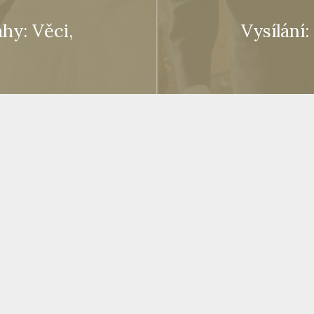
ahy: Věci,
Vysílání: