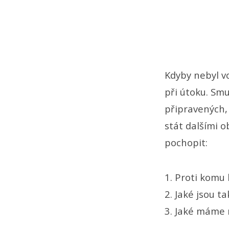
Kdyby nebyl vo
při útoku. Sm
připravených, 
stát dalšími o
pochopit:
1. Proti komu
2. Jaké jsou t
3. Jaké máme 