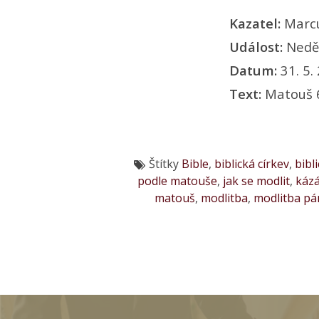
Kazatel:
Marc
Událost:
Nedě
Datum:
31. 5.
Text:
Matouš 
Štítky
Bible
,
biblická církev
,
bibl
podle matouše
,
jak se modlit
,
kázá
matouš
,
modlitba
,
modlitba pá