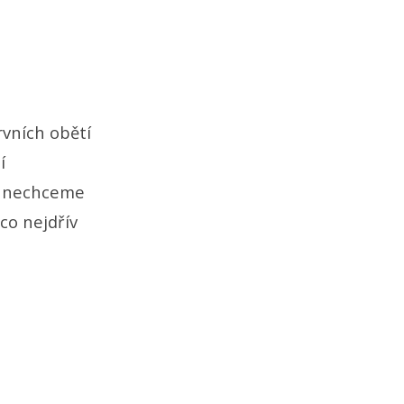
rvních obětí
í
se nechceme
co nejdřív