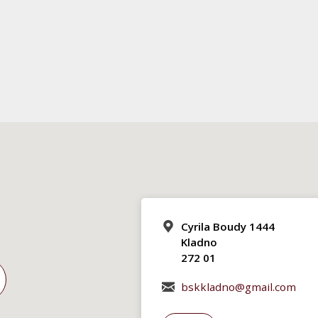
Cyrila Boudy 1444
Kladno
272 01
bskkladno@gmail.com