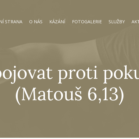
NÍ STRANA
O NÁS
KÁZÁNÍ
FOTOGALERIE
SLUŽBY
AK
bojovat proti pok
(Matouš 6,13)