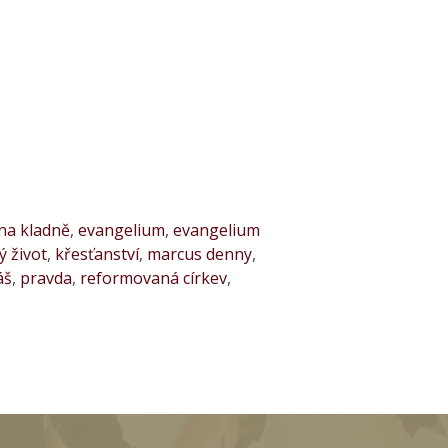
 na kladně
,
evangelium
,
evangelium
ý život
,
křesťanství
,
marcus denny
,
áš
,
pravda
,
reformovaná církev
,