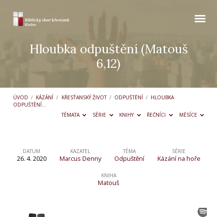
Hloubka odpuštění (Matouš
6,12)
ÚVOD
/
KÁZÁNÍ
/
KŘESŤANSKÝ ŽIVOT
/
ODPUŠTĚNÍ
/
HLOUBKA
ODPUŠTĚNÍ…
TÉMATA
SÉRIE
KNIHY
ŘEČNÍCI
MĚSÍCE
DATUM
KAZATEL
TÉMA
SÉRIE
26. 4. 2020
Marcus Denny
Odpuštění
Kázání na hoře
Hloubka
odpuštění
KNIHA
Matouš
(Matouš
6,12)