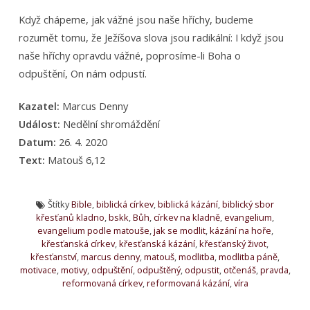
Když chápeme, jak vážné jsou naše hříchy, budeme
rozumět tomu, že Ježíšova slova jsou radikální: I když jsou
naše hříchy opravdu vážné, poprosíme-li Boha o
odpuštění, On nám odpustí.
Kazatel:
Marcus Denny
Událost:
Nedělní shromáždění
Datum:
26. 4. 2020
Text:
Matouš 6,12
Štítky
Bible
,
biblická církev
,
biblická kázání
,
biblický sbor
křesťanů kladno
,
bskk
,
Bůh
,
církev na kladně
,
evangelium
,
evangelium podle matouše
,
jak se modlit
,
kázání na hoře
,
křesťanská církev
,
křesťanská kázání
,
křesťanský život
,
křesťanství
,
marcus denny
,
matouš
,
modlitba
,
modlitba páně
,
motivace
,
motivy
,
odpuštění
,
odpuštěný
,
odpustit
,
otčenáš
,
pravda
,
reformovaná církev
,
reformovaná kázání
,
víra