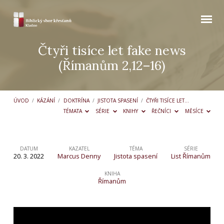
Čtyři tisíce let fake news
(Římanům 2,12–16)
ÚVOD
/
KÁZÁNÍ
/
DOKTRÍNA
/
JISTOTA SPASENÍ
/
ČTYŘI TISÍCE LET…
TÉMATA
SÉRIE
KNIHY
ŘEČNÍCI
MĚSÍCE
DATUM
KAZATEL
TÉMA
SÉRIE
20. 3. 2022
Marcus Denny
Jistota spasení
List Římanům
Čtyři
tisíce
KNIHA
Římanům
let
fake
news