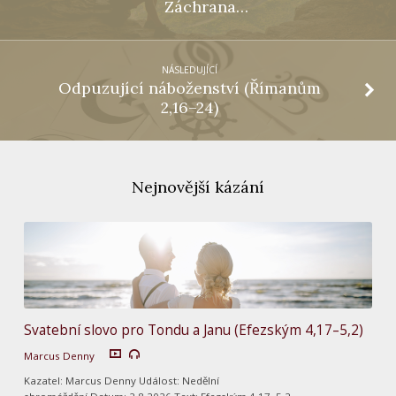
Záchrana…
NÁSLEDUJÍCÍ
Odpuzující náboženství (Římanům
2,16–24)
Nejnovější kázání
Svatební slovo pro Tondu a Janu (Efezským 4,17–5,2)
Marcus Denny
Kazatel: Marcus Denny Událost: Nedělní