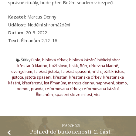
správné rituály, bude před Božím soudem v bezpečí.
Kazatel:
Marcus Denny
Událost:
Nedělní shromáždění
Datum:
20. 3. 2022
Text:
Římanům 2,12–16
Štítky
Bible
,
biblická církev
,
biblická kázání
,
biblický sbor
křesťanů kladno
,
boží slovo
,
bskk
,
Bůh
,
církev na kladně
,
evangelium
,
falešná jistota
,
falešná spasení
,
hřích
,
ježíš kristus
,
jistota
,
jistota spasení
,
křesťan
,
křesťanská církev
,
křesťanská
kázání
,
křesťanství
,
list římanům
,
marcus denny
,
napravení
,
písmo
,
pomoc
,
pravda
,
reformovaná církev
,
reformovaná kázání
,
Římanům
,
spasení skrze milost
,
víra
PŘEDCHOZÍ
Pohled do budoucnosti, 2. část: