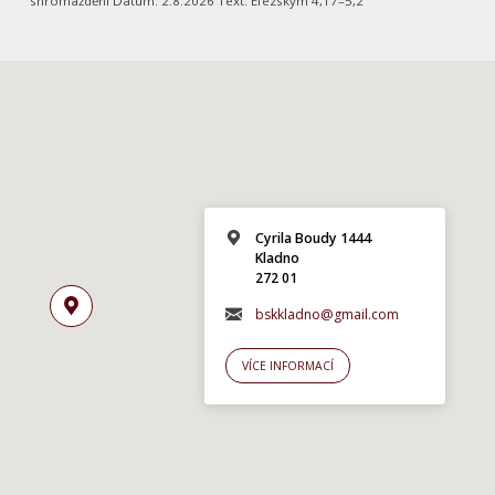
shromáždění Datum: 2.8.2026 Text: Efezským 4,17–5,2
Cyrila Boudy 1444
Kladno
272 01
bskkladno@gmail.com
VÍCE INFORMACÍ