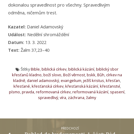
dokonalou spravedlnost pro všechny. Spravedlivým
odměna, ničemům trest.
Kazatel:
Daniel Adamovský
Událost:
Nedělní shromáždění
Datum:
13. 3. 2022
Text:
Žalm 37,23–40
Štítky
Bible
,
biblická církev
,
biblická kázání
,
biblický sbor
křesťanů kladno
,
boží slovo
,
Boží věrnost
,
bskk
,
Bůh
,
církev na
kladně
,
daniel adamovský
,
evangelium
,
ježíš kristus
,
křesťan
,
křesťané
,
křesťanská církev
,
křesťanská kázání
,
křesťanství
,
písmo
,
pravda
,
reformovaná církev
,
reformovaná kázání
,
spasení
,
spravedlivý
,
víra
,
záchrana
,
žalmy
PŘEDCHOZÍ