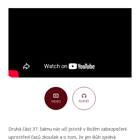
2. část:
Záchrana
spravedlivého
(Žalm
37,23–
40)
AUDIO
VIDEO
Druhá část 37. žalmu nás učí jistotě v Božím zabezpečení
uprostřed časů zkoušek a o tom, že jen Bůh zjedná