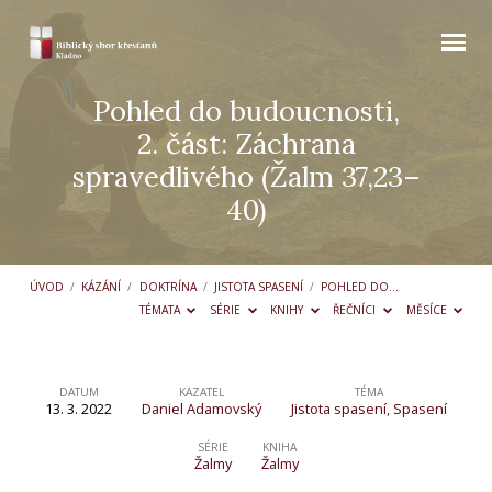
Pohled do budoucnosti,
2. část: Záchrana
spravedlivého (Žalm 37,23–
40)
ÚVOD
/
KÁZÁNÍ
/
DOKTRÍNA
/
JISTOTA SPASENÍ
/
POHLED DO…
TÉMATA
SÉRIE
KNIHY
ŘEČNÍCI
MĚSÍCE
DATUM
KAZATEL
TÉMA
13. 3. 2022
Daniel Adamovský
Jistota spasení
,
Spasení
Pohled
do
SÉRIE
KNIHA
Žalmy
Žalmy
budoucnosti,