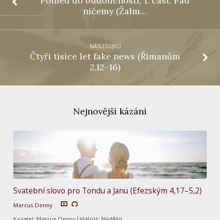
Pohled do budoucnosti, 1. část: Pád
ničemy (Žalm…
NÁSLEDUJÍCÍ
Čtyři tisíce let fake news (Římanům
2,12–16)
Nejnovější kázání
Svatební slovo pro Tondu a Janu (Efezským 4,17–5,2)
Marcus Denny
Kazatel: Marcus Denny Událost: Nedělní