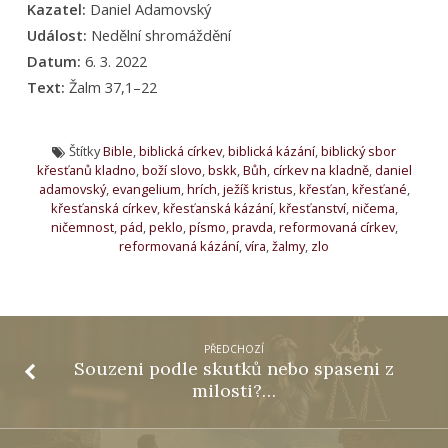
Kazatel:
Daniel Adamovský
Událost:
Nedělní shromáždění
Datum:
6. 3. 2022
Text:
Žalm 37,1–22
Štítky
Bible
,
biblická církev
,
biblická kázání
,
biblický sbor
křesťanů kladno
,
boží slovo
,
bskk
,
Bůh
,
církev na kladně
,
daniel
adamovský
,
evangelium
,
hrích
,
ježíš kristus
,
křesťan
,
křesťané
,
křesťanská církev
,
křesťanská kázání
,
křesťanství
,
ničema
,
ničemnost
,
pád
,
peklo
,
písmo
,
pravda
,
reformovaná církev
,
reformovaná kázání
,
víra
,
žalmy
,
zlo
PŘEDCHOZÍ
Souzeni podle skutků nebo spaseni z
milosti?…