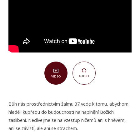
Pád
ničemy
(Žalm
37,1–
22)
AUDIO
VIDEO
Bůh nás prostřednictvím žalmu 37 vede k tomu, abychom
hleděli kupředu do budoucnosti na naplnění Božích
zaslíbení. Nedívejme se na vzestup ničemů ani s hněvem,
ani se závistí, ale ani se strachem.