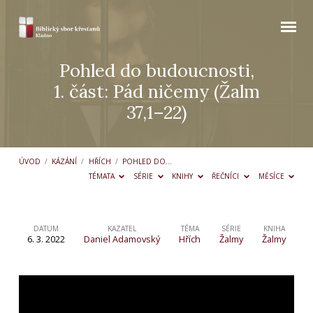
Pohled do budoucnosti,
1. část: Pád ničemy (Žalm
37,1–22)
ÚVOD
/
KÁZÁNÍ
/
HŘÍCH
/
POHLED DO…
TÉMATA
SÉRIE
KNIHY
ŘEČNÍCI
MĚSÍCE
DATUM
KAZATEL
TÉMA
SÉRIE
KNIHA
6. 3. 2022
Daniel Adamovský
Hřích
Žalmy
Žalmy
Pohled
do
budoucnosti,
1. část: